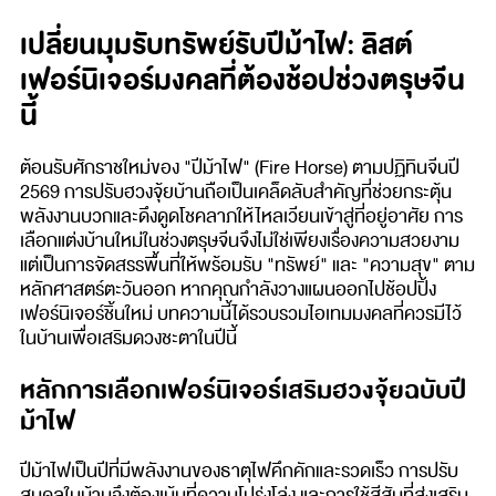
เปลี่ยนมุมรับทรัพย์รับปีม้าไฟ: ลิสต์
เฟอร์นิเจอร์มงคลที่ต้องช้อปช่วงตรุษจีน
นี้
ต้อนรับศักราชใหม่ของ "ปีม้าไฟ" (Fire Horse) ตามปฏิทินจีนปี
2569 การปรับฮวงจุ้ยบ้านถือเป็นเคล็ดลับสำคัญที่ช่วยกระตุ้น
พลังงานบวกและดึงดูดโชคลาภให้ไหลเวียนเข้าสู่ที่อยู่อาศัย การ
เลือกแต่งบ้านใหม่ในช่วงตรุษจีนจึงไม่ใช่เพียงเรื่องความสวยงาม
แต่เป็นการจัดสรรพื้นที่ให้พร้อมรับ "ทรัพย์" และ "ความสุข" ตาม
หลักศาสตร์ตะวันออก หากคุณกำลังวางแผนออกไปช้อปปิ้ง
เฟอร์นิเจอร์ชิ้นใหม่ บทความนี้ได้รวบรวมไอเทมมงคลที่ควรมีไว้
ในบ้านเพื่อเสริมดวงชะตาในปีนี้
หลักการเลือกเฟอร์นิเจอร์เสริมฮวงจุ้ยฉบับปี
ม้าไฟ
ปีม้าไฟเป็นปีที่มีพลังงานของธาตุไฟคึกคักและรวดเร็ว การปรับ
สมดุลในบ้านจึงต้องเน้นที่ความโปร่งโล่ง และการใช้สีสันที่ส่งเสริม