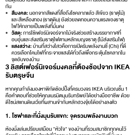
กัน
สีมงคล:
นอกจากสีแดงที่สื่อถึงโชคลาภแล้ว สีเขียว (ธาตุไม้)
และสีเหลืองทอง (ธาตุดิน) ยังช่วยลดทอนความแรงของธาตุ
ไฟให้กลายเป็นพลังที่มั่นคง
วัสดุ:
การใช้เฟอร์นิเจอร์จากไม้จริงช่วยสร้างบรรยากาศที่
อบอุ่นและส่งเสริมธาตุไฟตามหลักเบญจธาตุ (ไม้ส่งเสริมไฟ)
แสงสว่าง:
บ้านที่สว่างไสวคือการเปิดรับพลังงานชี่ (Chi) ที่ดี
ควรเลือกโคมไฟที่กระจายแสงได้ทั่วถึงเพื่อกระตุ้นโชคลาภใน
จุดอับของบ้าน
3 ลิสต์เฟอร์นิเจอร์มงคลที่ต้องช้อปจาก IKEA
รับตรุษจีน
หากคุณกำลังมองหาพิกัดช้อปปิ้งที่ครบวงจร IKEA บริเวณชั้น 1
คือคำตอบที่ช่วยให้คุณเนรมิตมุมรับทรัพย์ได้อย่างมืออาชีพ ด้วย
ดีไซน์สแกนดิเนเวียที่ผสานเข้ากับหลักฮวงจุ้ยได้อย่างลงตัว
1. โซฟาและที่นั่งมุมรับแขก: จุดรวมพลังงานบวก
ห้องนั่งเล่นเปรียบเสมือน "หัวใจ" ของบ้านที่รวมสมาชิกทุกคนไว้