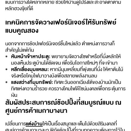
แบบการวางได้หลากหลาย ช่วยให้บ้านดูโปร่งและสะอาดตาตาม
หลักฮวงจุ้ยที่ดี
เทคนิคการจัดวางเฟอร์นิเจอร์ให้รับทรัพย์
แบบคูณสอง
นอกจากการช้อปเฟอร์นิเจอร์ชิ้นใหม่แล้ว ตำแหน่งการวางก็
สำคัญไม่แพ้กัน
หันหน้าเข้าหาประตู:
พยายามจัดวางโซฟาหรือที่นั่งหลักให้
มองเห็นประตูบ้านได้ชัดเจน เพื่อรับโอกาสใหม่ๆ ที่จะเข้ามา
หลีกเลี่ยงมุมแหลม:
หากมีมุมเหลี่ยมที่พุ่งชนที่นั่ง ให้หาต้นไม้
จริงหรือโคมไฟมาวางบังเพื่อสลายพลังงานลบ
แสงสว่างที่มุมทรัพย์:
ทิศตะวันออกเฉียงใต้ของบ้านมักเป็น
ทิศแห่งความร่ำรวย ควรวางโคมไฟดีไซน์มงคลเพื่อกระตุ้นการ
เงิน
สัมผัสประสบการณ์ช้อปปิ้งที่สมบูรณ์แบบ ณ
ศูนย์การค้าเมกาบางนา
แต่งบ้าน
เปลี่ยนการ
ให้เป็นเรื่องสนุกและเต็มไปด้วยสิริมงคลที่
ศูนย์การค้าเมกาบางนา พิกัดช้อปปิ้งที่รวมทุกความต้องการไว้ใน