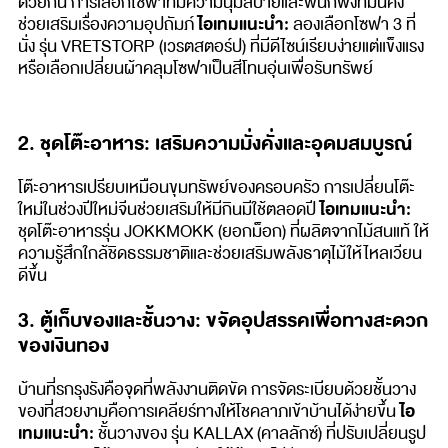
ด้วยกัน การเลือกโซฟาที่มีความนุ่มสบายและพนักพิงที่มั่นคง
ไอเทมแนะนำ:
ช่วยเสริมเรื่องความอุปถัมภ์
ลองเลือกโซฟา 3 ที่
นั่ง รุ่น VRETSTORP (เวรตสตอร์ป) ที่มีดีไซน์เรียบง่ายแต่แข็งแรง
หรือเลือกเปลี่ยนผ้าคลุมโซฟาเป็นสีโทนอุ่นเพื่อรับทรัพย์
2. ชุดโต๊ะอาหาร: เสริมความมั่งคั่งและอุดมสมบูรณ์
โต๊ะอาหารเปรียบเหมือนขุมทรัพย์ของครอบครัว การเปลี่ยนโต๊ะ
ไอเทมแนะนำ:
ใหม่ในช่วงปีใหม่จีนช่วยเสริมให้มีกินมีใช้ตลอดปี
ชุดโต๊ะอาหารรุ่น JOKKMOKK (ยอกม็อก) ที่ผลิตจากไม้สนแท้ ให้
ความรู้สึกใกล้ชิดธรรมชาติและช่วยเสริมพลังธาตุไม้ให้ไหลเวียน
ดีขึ้น
3. ตู้เก็บของและชั้นวาง: ขจัดอุปสรรคเพื่อทางสะดวก
ของเงินทอง
บ้านที่รกรุงรังคือจุดที่พลังงานติดขัด การจัดระเบียบด้วยชั้นวาง
ไอ
ของที่สวยงามคือการเคลียร์ทางให้โชคลาภเข้าบ้านได้ง่ายขึ้น
เทมแนะนำ:
ชั้นวางของ รุ่น KALLAX (คาลลักซ์) ที่ปรับเปลี่ยนรูป