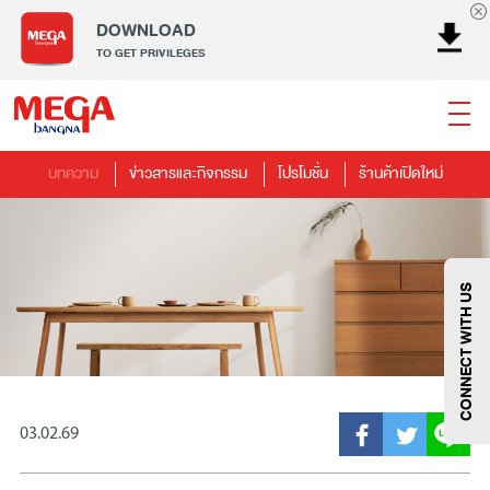
DOWNLOAD
TO GET PRIVILEGES
บทความ
ข่าวสารและกิจกรรม
โปรโมชั่น
ร้านค้าเปิดใหม่
ธนาคาร
ร้านอาหาร
เอ็นเตอร์เทนเม้นท์
แฟชั่น
เครื่องประดับ
การตกแต่งบ้าน
แม่และเด็ก
ไลฟ์สไตล์
บริการ
เมกา สมาร์ท คิดส์
กีฬา
ซูเปอร์มาร์เก็ต
แกดเจ็ตและเทคโนโลยี
สุขภาพและความงาม
CONNECT WITH US
03.02.69
แฟชั่น
@Megabangna