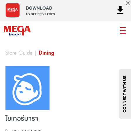
DOWNLOAD
TO GET PRIVILEGES
Store Guide
|
Dining
ธนาคาร
ร้านอาหาร
เอ็นเตอร์เทนเม้นท์
แฟชั่น
เครื่องประดับ
การตกแต่งบ้าน
แม่และเด็ก
ไลฟ์สไตล์
บริการ
เมกา สมาร์ท คิดส์
กีฬา
ซูเปอร์มาร์เก็ต
แกดเจ็ตและเทคโนโลยี
สุขภาพและความงาม
CONNECT WITH US
โยเกอร์บารา
แฟชั่น
@Megabangna