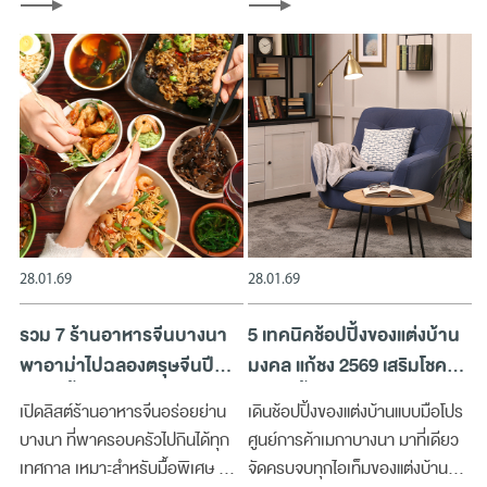
คุณภาพที่ใช้บริการง่าย เดินทาง
รสนิยม และหยิบมาใส่ซ้ำได้จริงทั้งปี
สะดวก
28.01.69
28.01.69
รวม 7 ร้านอาหารจีนบางนา
5 เทคนิคช้อปปิ้งของแต่งบ้าน
พาอาม่าไปฉลองตรุษจีนปี
มงคล แก้ชง 2569 เสริมโชครับ
2026 นี้ที่ไหนดี?
ทรัพย์ทั้งปี
เปิดลิสต์ร้านอาหารจีนอร่อยย่าน
เดินช้อปปิ้งของแต่งบ้านแบบมือโปร
บางนา ที่พาครอบครัวไปกินได้ทุก
ศูนย์การค้าเมกาบางนา มาที่เดียว
เทศกาล เหมาะสำหรับมื้อพิเศษ นัด
จัดครบจบทุกไอเท็มของแต่งบ้าน