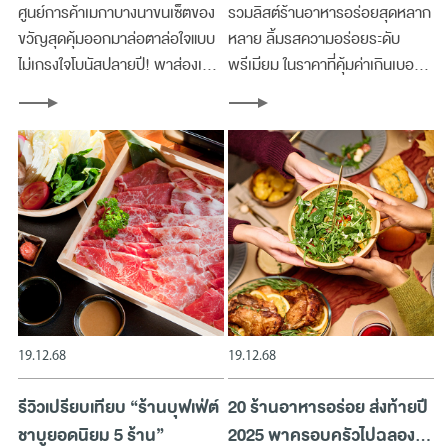
ศูนย์การค้าเมกาบางนาขนเซ็ตของ
รวมลิสต์ร้านอาหารอร่อยสุดหลาก
ขวัญสุดคุ้มออกมาล่อตาล่อใจแบบ
หลาย ลิ้มรสความอร่อยระดับ
ไม่เกรงใจโบนัสปลายปี! พาส่องเท
พรีเมียม ในราคาที่คุ้มค่าเกินเบอร์
รนด์ช้อปปิ้ง Gift Set เครื่องสำอาง
เสิร์ฟทุกจานผ่านประสบการณ์การ
แพคเก็จจิ้งน่าใช้ ถูกใจทั้งคนให้และ
กินที่คุณจะลืมไม่ลง ที่เมกาบางนา
คนรับ
19.12.68
19.12.68
รีวิวเปรียบเทียบ “ร้านบุฟเฟ่ต์
20 ร้านอาหารอร่อย ส่งท้ายปี
ชาบูยอดนิยม 5 ร้าน”
2025 พาครอบครัวไปฉลอง