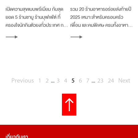
ที่ไหนดี? (อัปเดตล่าสุด)
เปิดความสุขแบบพรีเมียม กับสุด
รวม 20 ร้านอาหารอร่อยส่งท้ายปี
ยอด 5 ร้านชาบู ร้านบุฟเฟ่ต์ ที่
2025 เหมาะสำหรับครอบครัว
ครองใจนักกินตัวยงทั่วประเทศ กา
เพื่อน และคนพิเศษ ครบทั้งอาหาร
รันตีความอร่อยเด็ด กินซ้ำยังไงก็
ไทย ญี่ปุ่น ชาบู ปิ้งย่าง และคาเฟ่ดัง
ไม่มีเบื่อ!
อัปเดตล่าสุด
Previous
1
2
...
3
4
5
6
7
...
23
24
Next
เกี่ยวกับเรา