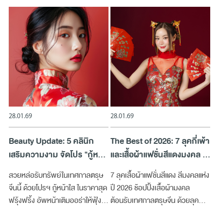
28.01.69
28.01.69
Beauty Update: 5 คลินิก
The Best of 2026: 7 ลุคกี่เพ้า
เสริมความงาม จัดโปร "กู้หน้า
และเสื้อผ้าแฟชั่นสีแดงมงคล ใส่
ใส รับโชคตรุษจีน
แล้วเฮง รับทรัพย์ตลอดปี
สวยหล่อรับทรัพย์ในเทศกาลตรุษ
7 ลุคเสื้อผ้าแฟชั่นสีแดง สีมงคลแห่ง
จีนนี้ ด้วยโปรฯ กู้หน้าใส ในราคาสุด
ปี 2026 ช้อปปิ้งเสื้อผ้ามงคล
ฟรุ้งฟริ้ง อัพหน้าเติมออร่าให้ฟุ้ง
ต้อนรับเทศกาลตรุษจีน ด้วยลุคที่ไม่
กระจาย กับ 5 คลินิกเสริมความงาม
ได้แค่ใส่แล้วเฮง แต่ใส่แล้วดูแพง ดูมี