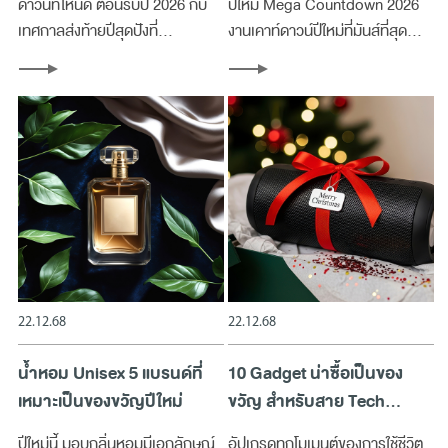
ดาวน์ที่ไหนดี ต้อนรับปี 2026 กับ
ปีใหม่ Mega Countdown 2026
เทศกาลส่งท้ายปีสุดปังที่
งานเคาท์ดาวน์ปีใหม่ที่มันส์ที่สุด
ศูนย์การค้าเมกาบางนา งานเดียวที่
สนุกที่สุด และรวมศิลปินตัวท็อปไว้
จะพาคุณออกเดินทางข้ามจักรวาล
มากที่สุดในย่านกรุงเทพฯ ฝั่งตะวัน
ในธีมอวกาศสุดล้ำ!
ออก!
22.12.68
22.12.68
น้ำหอม Unisex 5 แบรนด์ที่
10 Gadget น่าซื้อเป็นของ
เหมาะเป็นของขวัญปีใหม่
ขวัญ สำหรับสาย Tech
Lifestyle
ปีใหม่นี้ มอบกลิ่นหอมมีเอกลักษณ์
อัปเกรดทุกโมเมนต์ของการใช้ชีวิต