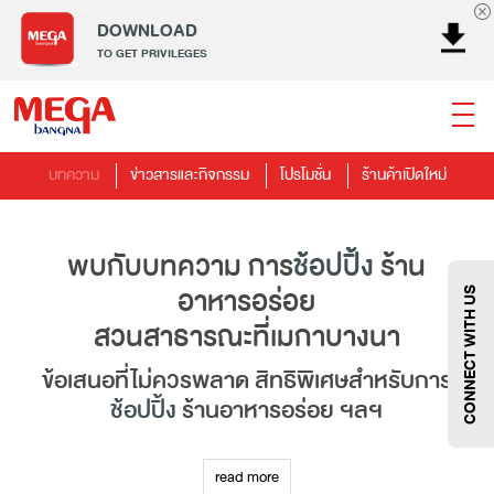
DOWNLOAD
TO GET PRIVILEGES
บทความ
ข่าวสารและกิจกรรม
โปรโมชั่น
ร้านค้าเปิดใหม่
ธนาคาร
ร้านอาหาร
เอ็นเตอร์เทนเม้นท์
แฟชั่น
เครื่องประดับ
การตกแต่งบ้าน
แม่และเด็ก
ไลฟ์สไตล์
พบกับบทความ การ
ช้อปปิ้ง
ร้าน
บริการ
เมกา สมาร์ท คิดส์
กีฬา
ซูเปอร์มาร์เก็ต
แกดเจ็ตและเทคโนโลยี
สุขภาพและความงาม
อาหารอร่อย
CONNECT WITH US
สวนสาธารณะที่เมกาบางนา
ข้อเสนอที่ไม่ควรพลาด สิทธิพิเศษสำหรับการ
ช้อปปิ้ง
ร้านอาหารอร่อย ฯลฯ
แฟชั่น
@Megabangna
แหล่งรวมบทความไลฟ์สไตล์ที่หลากหลาย ครอบคลุมทุก
read more