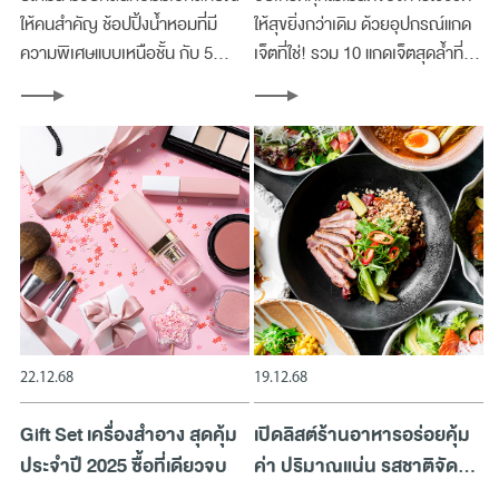
ให้คนสำคัญ ช้อปปิ้งน้ำหอมที่มี
ให้สุขยิ่งกว่าเดิม ด้วยอุปกรณ์แกด
ความพิเศษแบบเหนือชั้น กับ 5
เจ็ตที่ใช่! รวม 10 แกดเจ็ตสุดล้ำที่
แบรนด์น้ำหอม Unisex ตัวตึง ที่มี
เหมาะกับการช้อปปิ้งเป็นของขวัญ
ติดตู้ไว้แล้วรับรองได้ใช้จริงตลอดปี
ให้คนพิเศษ
อย่างแน่นอน!
22.12.68
19.12.68
Gift Set เครื่องสำอาง สุดคุ้ม
เปิดลิสต์ร้านอาหารอร่อยคุ้ม
ประจำปี 2025 ซื้อที่เดียวจบ
ค่า ปริมาณแน่น รสชาติจัด
เต็มในราคาเบาๆ