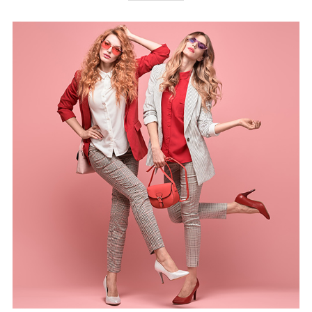
ความสนใจ ไม่ว่าจะเป็น
ช้อปปิ้ง
แฟชั่น ความงาม
สุขภาพ
ร้านอาหารอร่อย
ที่เที่ยวสำหรับเด็ก
เทคโนโลยี และ
อีกมากมาย
ติดตามข่าวสาร และโปรโมชั่นพิเศษศูนย์การค้าเมกาบางนา
ได้ที่
โทร:
02-105-1000
| อีเมล:
contactus@mega-
bangna.com