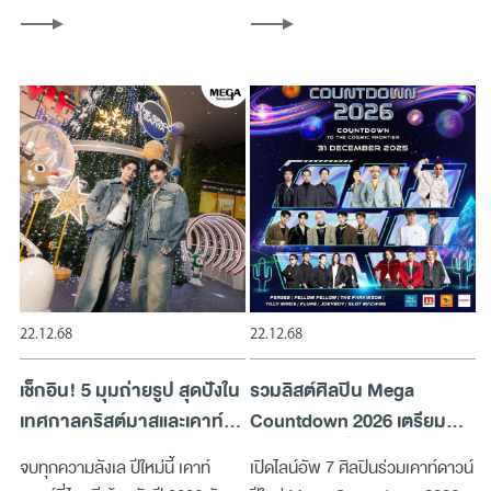
รวมญาติง่าย คัดเฉพาะร้านอาหาร
เสริมโชคลาภ! ปีใหม่นี้ ได้เวลามา
จีนรสชาติระดับภัตตาคาร กลับมา
เลือกของแต่งบ้านรับความเฮง!
กินซ้ำได้ไม่มีเบื่อ
22.12.68
22.12.68
เช็กอิน! 5 มุมถ่ายรูป สุดปังใน
รวมลิสต์ศิลปิน Mega
เทศกาลคริสต์มาสและเคาท์
Countdown 2026 เตรียม
ดาวน์ที่เมกาบางนา
เพลงฮิตไว้กรี๊ดข้ามปี!
จบทุกความลังเล ปีใหม่นี้ เคาท์
เปิดไลน์อัพ 7 ศิลปินร่วมเคาท์ดาวน์