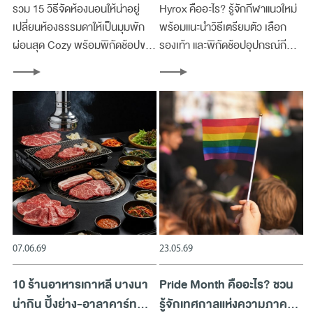
รวม 15 วิธีจัดห้องนอนให้น่าอยู่
Hyrox คืออะไร? รู้จักกีฬาแนวใหม่
เปลี่ยนห้องธรรมดาให้เป็นมุมพัก
พร้อมแนะนำวิธีเตรียมตัว เลือก
ผ่อนสุด Cozy พร้อมพิกัดช้อปของ
รองเท้า และพิกัดช้อปอุปกรณ์กีฬา
แต่งบ้านครบจบที่เมกาบางนา
แบรนด์ดังที่เมกาบางนา
07.06.69
23.05.69
10 ร้านอาหารเกาหลี บางนา
Pride Month คืออะไร? ชวน
น่ากิน ปิ้งย่าง-อาลาคาร์ท
รู้จักเทศกาลแห่งความภาค