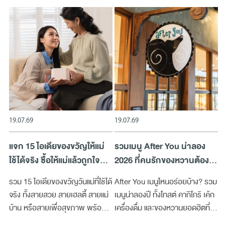
19.07.69
19.07.69
แจก 15 ไอเดียของขวัญให้แม่
รวมเมนู After You น่าลอง
ใช้ได้จริง ซื้อให้แม่แล้วถูกใจ
2026 ที่คนรักของหวานต้อง
แน่นอน
ห้ามพลาด!
รวม 15 ไอเดียของขวัญวันแม่ที่ใช้ได้
After You เมนูไหนอร่อยบ้าง? รวม
จริง ทั้งสายสวย สายเฮลตี้ สายแม่
เมนูน่าลองปี ทั้งโทสต์ คากิโกริ เค้ก
บ้าน หรือสายเพื่อสุขภาพ พร้อม
เครื่องดื่ม และของหวานยอดฮิตที่
พิกัดช้อปใน Megabangna ใน
สายหวานไม่ควรพลาด