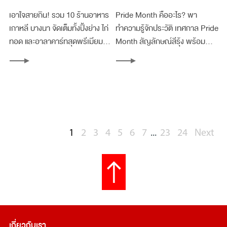
ครบจบ
ภูมิใจ และความหลากหลาย
เอาใจสายกิน! รวม 10 ร้านอาหาร
Pride Month คืออะไร? พา
ทางเพศ
เกาหลี บางนา จัดเต็มทั้งปิ้งย่าง ไก่
ทำความรู้จักประวัติ เทศกาล Pride
ทอด และอาลาคาร์ทสุดพรีเมียม
Month สัญลักษณ์สีรุ้ง พร้อม
แวะมาอร่อยฟินครบจบได้ที่เมกา
พิกัดช้อปปิ้งแบรนด์แฟชั่นดังที่เมกา
บางนา
บางนา
1
2
3
4
5
6
7
...
23
24
Next
เกี่ยวกับเรา