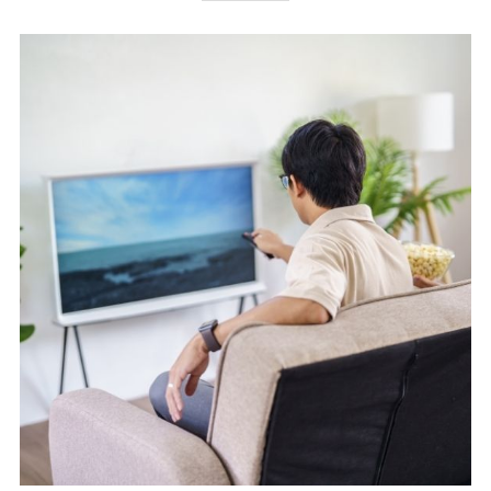
ความสนใจ ไม่ว่าจะเป็น
ช้อปปิ้ง
แฟชั่น ความงาม
สุขภาพ
ร้านอาหารอร่อย
ที่เที่ยวสำหรับเด็ก
เทคโนโลยี และ
อีกมากมาย
ติดตามข่าวสาร และโปรโมชั่นพิเศษศูนย์การค้าเมกาบางนา
ได้ที่
โทร:
02-105-1000
| อีเมล:
contactus@mega-
bangna.com