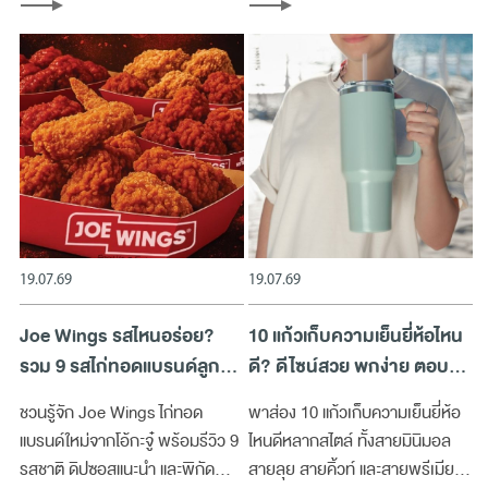
บทความนี้
19.07.69
19.07.69
Joe Wings รสไหนอร่อย?
10 แก้วเก็บความเย็นยี่ห้อไหน
รวม 9 รสไก่ทอดแบรนด์ลูก
ดี? ดีไซน์สวย พกง่าย ตอบ
จากโอ้กะจู๋ ที่ไม่ควรพลาด
โจทย์ทุกไลฟ์สไตล์
ชวนรู้จัก Joe Wings ไก่ทอด
พาส่อง 10 แก้วเก็บความเย็นยี่ห้อ
แบรนด์ใหม่จากโอ้กะจู๋ พร้อมรีวิว 9
ไหนดีหลากสไตล์ ทั้งสายมินิมอล
รสชาติ ดิปซอสแนะนำ และพิกัด
สายลุย สายคิ้วท์ และสายพรีเมียม