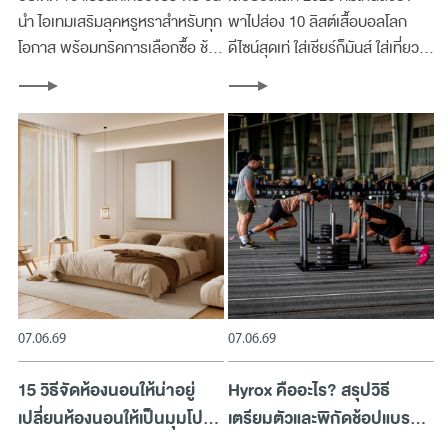
นำ ไอเทมเสริมลุคหรูหราสำหรับทุก
พาไปส่อง 10 ลิสต์เสื้อบอลโลก
โอกาส พร้อมทริคการเลือกซื้อ ช้อ
ดีไซน์สุดเท่ ใส่เชียร์ก็มันส์ ใส่เที่ยวก็
ปง่ายๆ ครบจบที่เมกาบางนา
นำเทรนด์ ช้อปเลยที่เมกาบางนา
07.06.69
07.06.69
15 วิธีจัดห้องนอนให้น่าอยู่
Hyrox คืออะไร? สรุปวิธี
เปลี่ยนห้องนอนให้เป็นมุมโปรด
เตรียมตัวและพิกัดช้อปแบรนด์
ในการพักผ่อน
ดังที่เมกาบางนา