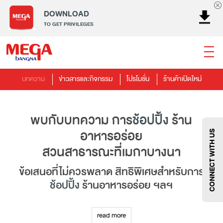
DOWNLOAD
TO GET PRIVILEGES
บทความ
ข่าวสารและกิจกรรม
โปรโมชั่น
ร้านค้าเปิดใหม่
ธนาคาร
ร้านอาหาร
เอ็นเตอร์เทนเม้นท์
แฟชั่น
เครื่องประดับ
การตกแต่งบ้าน
แม่และเด็ก
ไลฟ์สไตล์
พบกับบทความ การ
ช้อปปิ้ง
ร้าน
บริการ
เมกา สมาร์ท คิดส์
กีฬา
ซูเปอร์มาร์เก็ต
แกดเจ็ตและเทคโนโลยี
สุขภาพและความงาม
อาหารอร่อย
CONNECT WITH US
สวนสาธารณะที่เมกาบางนา
ข้อเสนอที่ไม่ควรพลาด สิทธิพิเศษสำหรับการ
ช้อปปิ้ง
ร้านอาหารอร่อย ฯลฯ
แฟชั่น
@Megabangna
แหล่งรวมบทความไลฟ์สไตล์ที่หลากหลาย ครอบคลุมทุก
read more