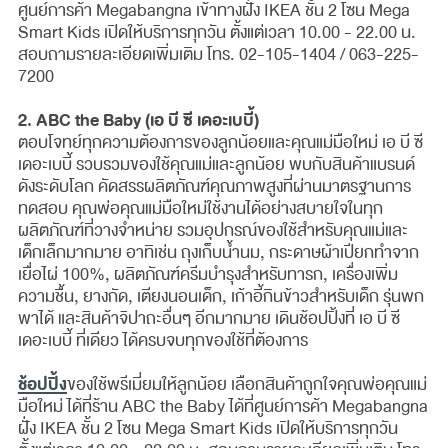
ศูนย์การค้า Megabangna เข้าทางฝั่ง IKEA ชั้น 2 โซน Mega
Smart Kids เปิดให้บริการทุกวัน ตั้งแต่เวลา 10.00 - 22.00 น.
สอบถามรายละเอียดเพิ่มเติม โทร. 02-105-1404 / 063-225-
7200
2. ABC the Baby (เอ บี ซี เดอะเบบี้)
ตอบโจทย์ทุกความต้องการของลูกน้อยและคุณแม่มือใหม่ เอ บี ซี
เดอะเบบี้ รวบรวมของใช้คุณแม่และลูกน้อย พบกับสินค้าแบรนด์
ดังระดับโลก คัดสรรผลิตภัณฑ์คุณภาพสูงที่ผ่านมาตรฐานการ
ทดสอบ คุณพ่อคุณแม่มือใหม่ใช้งานได้อย่างสบายใจในทุก
ผลิตภัณฑ์ที่วางจำหน่าย รวมอุปกรณ์ของใช้สำหรับคุณแม่และ
เด็กเล็กมากมาย อาทิเช่น ถุงเก็บน้ำนม, กระดาษผ้าเปียกทำจาก
เยื่อไผ่ 100%, ผลิตภัณฑ์ครีมบำรุงสำหรับทารก, เครื่องเพิ่ม
ความชื้น, ยางกัด, เตียงนอนเด็ก, เก้าอี้กินข้าวสำหรับเด็ก รุ่นพก
พาได้ และสินค้าจิปาถะอื่นๆ อีกมากมาย เดินช้อปปิ้งที่ เอ บี ซี
เดอะเบบี้ ที่เดียว ได้ครบจบทุกของใช้ที่ต้องการ
ช้อปปิ้ง
ของใช้พรีเมี่ยมให้ลูกน้อย เลือกสินค้าถูกใจคุณพ่อคุณแม่
มือใหม่ ได้ที่ร้าน ABC the Baby ได้ที่ศูนย์การค้า Megabangna
ฝั่ง IKEA ชั้น 2 โซน Mega Smart Kids เปิดให้บริการทุกวัน