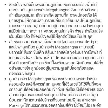
ช้อปปิ้งของใช้เด็กพร้อมกับลูกน้อย หมดกังวลเรื่องพื้นที่ทำ
ธุระส่วนตัว ศูนย์การค้า Megabangna จัดสรรห้องรับรอง
สำหรับคุณแม่และเด็กแรกเกิด สถานที่สะอาด ปลอดภัย ได้
มาตรฐาน ให้คุณแม่สามารถเปลี่ยนผ้าอ้อม และให้นมลูกน้อย
ในบรรยากาศอบอุ่น เสมือนอยู่ที่บ้าน มีห้องรับรองสำหรับคุณ
แม่มือใหม่มากกว่า 11 จุด รอบศูนย์การค้า ทำธุระสำคัญเสร็จ
เรียบร้อยแล้ว ก็ช้อปปิ้งของใช้ให้ลูกต่อได้แบบไม่มีสะดุด
สำหรับครอบครัวที่พาเด็กเล็กมาเปิดประสบการณ์ใหม่ๆ ที่
แหล่งพาลูกเที่ยว ศูนย์การค้า Megabangna สามารถมี
บริการให้ยืมรถเข็นเด็ก สีสันน่ารักสดใส ขอรับบริการได้ฟรี ที่
เคาน์เตอร์ประชาสัมพันธ์ชั้น 1 ให้บริการตั้งแต่เวลาศูนย์การค้า
เปิด ยันเวลาปิดทำการ ช้อปปิ้งพร้อมพาลูกเดินเที่ยวเล่นได้ทั่ว
อย่างสบายใจ ลูกน้อยอยู่ในความดูแลที่ปลอดภัยตลอด
กิจกรรมของคุณ
ศูนย์การค้า Megabangna จัดสรรที่จอดรถพิเศษสำหรับ
ครอบครัว สตรีตั้งครรภ์ และบุคคลที่ใช้วีลแชร์ ให้ใช้พื้นที่จอด
รถร่วมกันได้อย่างปลอดภัย เข้าถึงแหล่งช้อปปิ้งได้อย่างสะดวก
สบายที่สุด ครอบครัวไหนที่คุณแม่กำลังตั้งครรภ์ หรือ มีลูก
น้อยแรกเกิด แวะมาใช้บริการที่จอดรถโซนพิเศษ (Priority
Parking) ได้ที่บริเวณลานจอดรถโซนสีฟ้า ฝั่งโฮมโปร และอีก