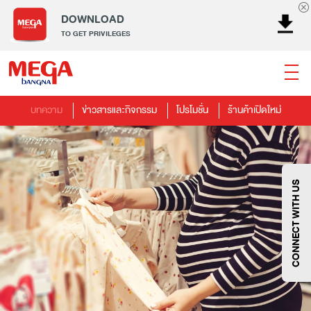
DOWNLOAD
TO GET PRIVILEGES
บทความ
ข่าวสารและกิจกรรม
โปรโมชั่น
ร้านค้าเปิดใหม่
ธนาคาร
ร้านอาหาร
เอ็นเตอร์เทนเม้นท์
แฟชั่น
เครื่องประดับ
การตกแต่งบ้าน
แม่และเด็ก
ไลฟ์สไตล์
บริการ
เมกา สมาร์ท คิดส์
กีฬา
ซูเปอร์มาร์เก็ต
แกดเจ็ตและเทคโนโลยี
สุขภาพและความงาม
CONNECT WITH US
แฟชั่น
@Megabangna