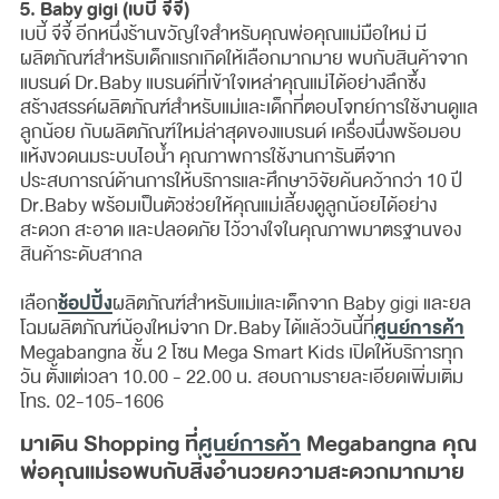
5. Baby gigi (เบบี้ จีจี้)
เบบี้ จีจี้ อีกหนึ่งร้านขวัญใจสำหรับคุณพ่อคุณแม่มือใหม่ มี
ผลิตภัณฑ์สำหรับเด็กแรกเกิดให้เลือกมากมาย พบกับสินค้าจาก
แบรนด์ Dr.Baby แบรนด์ที่เข้าใจเหล่าคุณแม่ได้อย่างลึกซึ้ง
สร้างสรรค์ผลิตภัณฑ์สำหรับแม่และเด็กที่ตอบโจทย์การใช้งานดูแล
ลูกน้อย กับผลิตภัณฑ์ใหม่ล่าสุดของแบรนด์ เครื่องนึ่งพร้อมอบ
แห้งขวดนมระบบไอน้ำ คุณภาพการใช้งานการันตีจาก
ประสบการณ์ด้านการให้บริการและศึกษาวิจัยค้นคว้ากว่า 10 ปี
Dr.Baby พร้อมเป็นตัวช่วยให้คุณแม่เลี้ยงดูลูกน้อยได้อย่าง
สะดวก สะอาด และปลอดภัย ไว้วางใจในคุณภาพมาตรฐานของ
สินค้าระดับสากล
ช้อปปิ้ง
เลือก
ผลิตภัณฑ์สำหรับแม่และเด็กจาก Baby gigi และยล
ศูนย์การค้า
โฉมผลิตภัณฑ์น้องใหม่จาก Dr.Baby ได้แล้ววันนี้ที่
Megabangna ชั้น 2 โซน Mega Smart Kids เปิดให้บริการทุก
วัน ตั้งแต่เวลา 10.00 - 22.00 น. สอบถามรายละเอียดเพิ่มเติม
โทร. 02-105-1606
มาเดิน Shopping ที่
ศูนย์การค้า
Megabangna คุณ
พ่อคุณแม่รอพบกับสิ่งอำนวยความสะดวกมากมาย