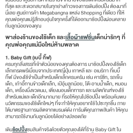
ที่สุด และสะดวกสบายในทุกย่างก้าวของการเดินช้อปปิ้ง ต้องมาที่
นี่เลย ศูนย์การค้า Megabangna แหล่ง Shopping ที่เดียว ที่ให้
คุณพ่อคุณแม่รู้สึกอบอุ่นใจทุกครั้งที่ได้ออกมาช้อปปิ้งผ่อนคลาย
กับลูกน้อยของคุณ
พาส่องร้านของใช้เด็ก และ
เสื้อผ้าแฟชั่น
เด็กน่ารักๆ ที่
คุณพ่อคุณแม่มือใหม่ห้ามพลาด
1. Baby Gift (เบบี้ กิ๊ฟ)
ครบทุกสิ่งสรรที่เจ้าตัวน้อยของคุณต้องการ มาช้อปปิ้งของใช้เด็ก
เล็กเกรดพรีเมี่ยมจากประเทศญี่ปุ่น เกาหลี และ อเมริกา ที่เบบี้
กิ๊ฟ มีของใช้จำเป็นสำหรับเด็กเล็กครบครัน เช่น คาร์ซีท, รถเข็น
เด็ก, เก้าอี้ทานข้าวเด็กเล็ก, เป้อุ้มลูกน้อย, โต๊ะอาบน้ำเด็ก, หมอน
เด็ก, เครื่องนึ่งขวดนม, เตียงนอนเด็กทารก และผลิตภัณฑ์ของใช้
สำหรับแม่และเด็กอีกมากมาย ที่รอให้คุณไปช้อปปิ้ง พร้อมค้นพบ
นวัตกรรมของใช้เด็กใหม่ๆ ที่จะทำให้คุณอยากใช้ไปซะทุกชิ้น ภาย
ใต้มาตรฐานการผลิตจากแบรนด์ดัง การันตีคุณภาพสินค้า ให้คุณ
สามารถใช้งานกับลูกน้อยได้อย่างปลอดภัย
ช้อปปิ้ง
เดิน
ชมสินค้าจริงด้วยตัวคุณเองได้ที่ร้าน Baby Gift ใน