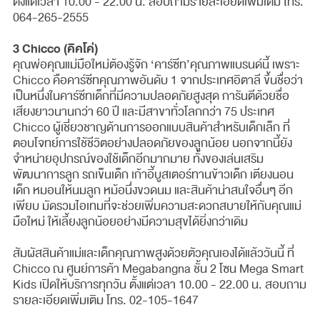
ตั้งแต่เวลา 10.00 - 22.00 น. สอบถามรายละเอียดเพิ่มเติม โทร.
064-265-2555
3 Chicco (คิคโค่)
คุณพ่อคุณแม่มือใหม่ต้องรู้จัก ‘คาร์ซีท’คุณภาพแบรนด์นี้ เพราะ
Chicco คือคาร์ซีทคุณภาพอันดับ 1 จากประเทศอิตาลี ขึ้นชื่อว่า
เป็นหนึ่งในคาร์ซีทเด็กที่มีความปลอดภัยสูงสุด การันตีด้วยชื่อ
เสียงยาวนานกว่า 60 ปี และมีสาขาทั่วโลกกว่า 75 ประเทศ
Chicco ผู้เชี่ยวชาญด้านการออกแบบสินค้าสำหรับเด็กเล็ก ที่
ตอบโจทย์การใช้ชีวิตอย่างปลอดภัยของลูกน้อย นอกจากนี้ยัง
จำหน่ายอุปกรณ์ของใช้เด็กอีกมากมาย ทั้งของเล่นเสริม
พัฒนาการลูก รถเข็นเด็ก เก้าอี้บูสเตอร์ทานข้าวเด็ก เตียงนอน
เด็ก หมอนให้นมลูก หม้อนึ่งขวดนม และสินค้าน่าสนใจอื่นๆ อีก
เพียบ มัดรวมไอเทมที่จะช่วยเพิ่มความสะดวกสบายให้กับคุณแม่
มือใหม่ ให้เลี้ยงลูกน้อยอย่างมีความสุขได้ยิ่งกว่าเดิม
สัมผัสสินค้าแม่และเด็กคุณภาพสูงด้วยตัวคุณเองได้แล้ววันนี้ ที่
Chicco ณ ศูนย์การค้า Megabangna ชั้น 2 โซน Mega Smart
Kids เปิดให้บริการทุกวัน ตั้งแต่เวลา 10.00 - 22.00 น. สอบถาม
รายละเอียดเพิ่มเติม โทร. 02-105-1647