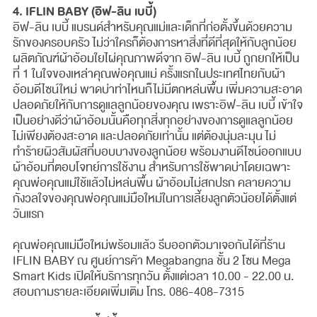
4. IFLIN BABY (อิฟ-ลิน เบบี้)
อิฟ-ลิน เบบี้ แบรนด์สำหรับคุณแม่และเด็กที่ก่อตั้งขึ้นด้วยความ
รักของครอบครัว ไม่ว่าใครก็ต้องการหาสิ่งที่ดีที่สุดให้กับลูกน้อย
ผลิตภัณฑ์ผ้าอ้อมใยไผ่คุณภาพดีจาก อิฟ-ลิน เบบี้ ถูกยกให้เป็น
ที่ 1 ในใจของเหล่าคุณพ่อคุณแม่ ครั้งแรกในประเทศไทยกับผ้า
อ้อมดีไซน์ใหม่ พาดบ่าท่าไหนก็ไม่มีตกหล่นพื้น เพิ่มความสะอาด
ปลอดภัยให้กับการดูแลลูกน้อยของคุณ เพราะอิฟ-ลิน เบบี้ เข้าใจ
เป็นอย่างดีว่าผ้าอ้อมนั้นคือทุกสิ่งทุกอย่างของการดูแลลูกน้อย
ไม่เพียงต้องสะอาด และปลอดภัยเท่านั้น แต่ต้องนุ่มละมุน ไม่
ทำร้ายผิวสัมผัสที่บอบบางของลูกน้อย พร้อมงานดีไซน์ออกแบบ
ผ้าอ้อมที่ตอบโจทย์การใช้งาน สำหรับการใช้พาดบ่าโดยเฉพาะ
คุณพ่อคุณแม่ใช้แล้วไม่หล่นพื้น ผ้าอ้อมไม่สกปรก คลายความ
กังวลใจของคุณพ่อคุณแม่มือใหม่ในการเลี้ยงลูกตัวน้อยได้ตั้งแต่
วันแรก
คุณพ่อคุณแม่มือใหม่พร้อมแล้ว รีบออกตัวมาเจอกันได้ที่ร้าน
IFLIN BABY ณ ศูนย์การค้า Megabangna ชั้น 2 โซน Mega
Smart Kids เปิดให้บริการทุกวัน ตั้งแต่เวลา 10.00 - 22.00 น.
สอบถามรายละเอียดเพิ่มเติม โทร. 086-408-7315