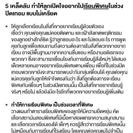
5 เคล็ดลับ ทำให้ลูกเปิดใจอยากไป
เรียนพิเศษ
ในช่วง
ปิดเทอม แบบไม่เครียด
ให้ลูกเลือกเรียนในสิ่งที่เขาอยากเรียนรู้ด้วยตัวเอง
เชื่อว่า คุณพ่อคุณแม่คอยติดตาม และเฝ้าสังเกตพฤติกรรม
ของลูกอย่างใกล้ชิด รู้ว่าลูกชอบอะไร และไม่ชอบอะไร การพูด
คุยกับลูกเพื่อสอบถามถึงความต้องการในสิ่งที่พวกเขาอยาก
เรียน อาจมีพื้นฐานมาจากความชื่นชอบ หรืองานอดิเรกของ
พวกเขา ซึ่งจะสามารถเชื่อมโยงกับการเรียนรู้สิ่งใหม่ๆ ได้เสมอ
เด็กหลายคนอาจอยากเรียนพิเศษตามเพื่อน เพื่อที่ในช่วงปิด
เทอมพวกเขายังจะสามารถพบปะกับกลุ่มเพื่อนได้ คุณพ่อคุณ
แม่ควรคุยกับลูกให้เข้าใจตรงกันว่า สิ่งที่ลูกต้องการจะเรียน
พิเศษกับเพื่อนๆ ในช่วงปิดเทอมนั้น เป็นสิ่งที่เขาอยากเรียนรู้
จริงๆ หรือไม่ แล้วยังมีอะไรอีกที่พวกเขาอยากเรียนรู้เพิ่มเติม
ทำให้การเรียนพิเศษ เป็นช่วงเวลาที่พิเศษ
วางแผนทำตารางเรียนพิเศษของลูกให้มีความยืดหยุ่น คัด
เลือกสถาบันสอนพิเศษที่มีเนื้อหาสอดแทรกความสนุกสนาน
และเลือกเวลาเรียนเองได้ เด็กๆ ควรรู้สึกว่าการเรียนพิเศษนั้น
ไม่เหมือนกับการเรียนที่โรงเรียน โดยคุณพ่อคุณแม่ไม่จำเป็น