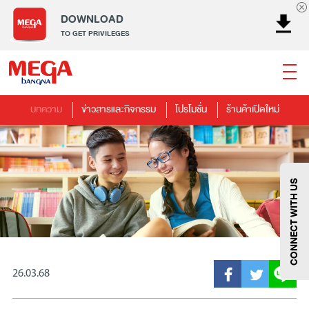
DOWNLOAD
TO GET PRIVILEGES
บทความ
ข่าวสารและกิจกรรม
โปรโมชั่น
ร้านค้าเปิดใหม่
ธนาคาร
ร้านอาหาร
เอ็นเตอร์เทนเม้นท์
แฟชั่น
เครื่องประดับ
การตกแต่งบ้าน
แม่และเด็ก
ไลฟ์สไตล์
บริการ
เมกา สมาร์ท คิดส์
กีฬา
ซูเปอร์มาร์เก็ต
แกดเจ็ตและเทคโนโลยี
สุขภาพและความงาม
CONNECT WITH US
26.03.68
แฟชั่น
@Megabangna