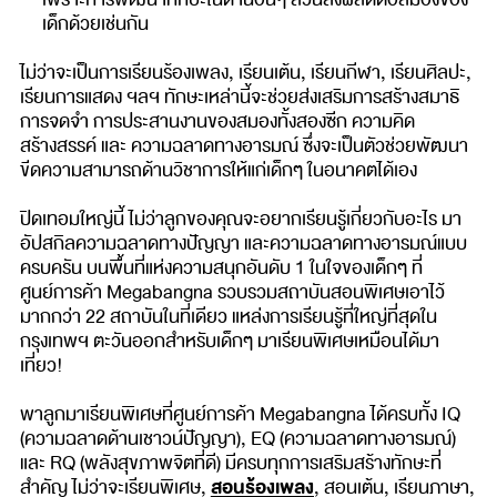
เด็กด้วยเช่นกัน
ไม่ว่าจะเป็นการเรียนร้องเพลง, เรียนเต้น, เรียนกีฬา, เรียนศิลปะ,
เรียนการแสดง ฯลฯ ทักษะเหล่านี้จะช่วยส่งเสริมการสร้างสมาธิ
การจดจำ การประสานงานของสมองทั้งสองซีก ความคิด
สร้างสรรค์ และ ความฉลาดทางอารมณ์ ซึ่งจะเป็นตัวช่วยพัฒนา
ขีดความสามารถด้านวิชาการให้แก่เด็กๆ ในอนาคตได้เอง
ปิดเทอมใหญ่นี้ ไม่ว่าลูกของคุณจะอยากเรียนรู้เกี่ยวกับอะไร มา
อัปสกิลความฉลาดทางปัญญา และความฉลาดทางอารมณ์แบบ
ครบครัน บนพื้นที่แห่งความสนุกอันดับ 1 ในใจของเด็กๆ ที่
ศูนย์การค้า Megabangna รวบรวมสถาบันสอนพิเศษเอาไว้
มากกว่า 22 สถาบันในที่เดียว แหล่งการเรียนรู้ที่ใหญ่ที่สุดใน
กรุงเทพฯ ตะวันออกสำหรับเด็กๆ มาเรียนพิเศษเหมือนได้มา
เที่ยว!
พาลูกมาเรียนพิเศษที่ศูนย์การค้า Megabangna ได้ครบทั้ง IQ
(ความฉลาดด้านเชาวน์ปัญญา), EQ (ความฉลาดทางอารมณ์)
และ RQ (พลังสุขภาพจิตที่ดี) มีครบทุกการเสริมสร้างทักษะที่
สอนร้องเพลง
สำคัญ ไม่ว่าจะเรียนพิเศษ,
, สอนเต้น, เรียนภาษา,