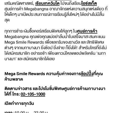
เรียนเทควันโด
ไอซ์สเก็ต
เสริมคณิตศาสตร์,
ไปจนถึงเรียน
ศูนย์การค้า Megabangna อาณาจักรแห่งความสนุกแห่งเดียว ที่
ให้เด็กๆ มาเปิดประสบการณ์การเรียนรู้สิ่งใหม่ๆ ได้อย่างไม่มีสิ้น
สุด
ศูนย์การค้า
ทุกการชำระเงินซื้อคอร์สเรียนพิเศษให้ลูกๆ ใน
Megabangna คุณพ่อคุณแม่อย่าลืมนำใบเสร็จมาสะสมคะแนน
Mega Smile Rewards เพื่อแลกรับของรางวัล และสิทธิพิเศษ
ต่างๆ จากเมกาบางนา ยิ่งช้อป ยิ่งจ่าย ก็ยิ่งได้! สำหรับใครที่ยังไม่
ได้สมัครสมาชิก อย่ารอช้า เพียงดาวน์โหลดแอปพลิเคชัน 'เมกา
บางนา' และสมัครสมาชิกได้เลย
Mega Smile Rewards ความคุ้มค่าของการ
ช้อปปิ้ง
ที่คุณ
ห้ามพลาด
ติดตามข่าวสาร และโปรโมชั่นพิเศษศูนย์การค้าเมกาบางนา
ได้ที่ โทร:
02-105-1000
เปิดทำการทุกวัน
เวลา
:10.00 น. - 22.00 น.