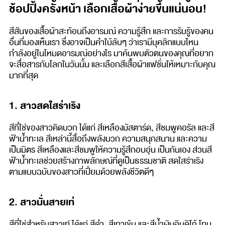
ช้อปปิ้งครั้งหน้า เลือกเสื้อผ้าง่ายขึ้นแน่นอน!
สีสันของเสื้อผ้าสะท้อนถึงอารมณ์ ความรู้สึก และการรับรู้ของคน
อื่นที่มองเห็นเรา ซึ่งอาจเป็นคำใบ้ลับๆ ว่าเรามีบุคลิกแบบไหน
กำลังอยู่ในโหมดอารมณ์อย่างไร มาค้นพบตัวตนของคุณที่อยาก
จะสื่อสารกับโลกในวันนั้น และเลือกสีเสื้อผ้าแฟชั่นให้เหมาะกับคุณ
มากที่สุด
1. สาวสดใสร่าเริง
สีที่ใช่ของสาวคิดบวก ได้แก่ สีเหลืองมัสตาร์ด, สีชมพูคอรัล และสี
ฟ้าน้ำทะเล สีเหล่านี้สื่อถึงพลังบวก ความสนุกสนาน และความ
เป็นมิตร สีเหลืองและสีชมพูให้ความรู้สึกอบอุ่น เป็นกันเอง ส่วนสี
ฟ้าน้ำทะเลช่วยสร้างภาพลักษณ์ที่ดูเป็นธรรมชาติ สดใสร่าเริง
ตามแบบฉบับของสาวที่เปี่ยมด้วยพลังชีวิตดีๆ
2. สาวมั่นสายเท่
สีที่ใช่สำหรับสาวเท่ ได้แก่ สีดำ, สีเทาเข้ม และสีน้ำเงินอินดิโก้ โทน