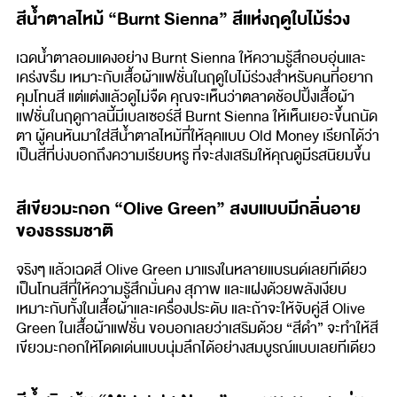
สีน้ำตาลไหม้ “Burnt Sienna” สีแห่งฤดูใบไม้ร่วง
เฉดน้ำตาลอมแดงอย่าง Burnt Sienna ให้ความรู้สึกอบอุ่นและ
เคร่งขรึม เหมาะกับเสื้อผ้าแฟชั่นในฤดูใบไม้ร่วงสำหรับคนที่อยาก
คุมโทนสี แต่แต่งแล้วดูไม่จืด คุณจะเห็นว่าตลาดช้อปปิ้งเสื้อผ้า
แฟชั่นในฤดูกาลนี้มีเบลเซอร์สี Burnt Sienna ให้เห็นเยอะขึ้นถนัด
ตา ผู้คนหันมาใส่สีน้ำตาลไหม้ที่ให้ลุคแบบ Old Money เรียกได้ว่า
เป็นสีที่บ่งบอกถึงความเรียบหรู ที่จะส่งเสริมให้คุณดูมีรสนิยมขึ้น
สีเขียวมะกอก “Olive Green” สงบแบบมีกลิ่นอาย
ของธรรมชาติ
จริงๆ แล้วเฉดสี Olive Green มาแรงในหลายแบรนด์เลยทีเดียว
เป็นโทนสีที่ให้ความรู้สึกมั่นคง สุภาพ และแฝงด้วยพลังเงียบ
เหมาะกับทั้งในเสื้อผ้าและเครื่องประดับ และถ้าจะให้จับคู่สี Olive
Green ในเสื้อผ้าแฟชั่น ขอบอกเลยว่าเสริมด้วย “สีดำ” จะทำให้สี
เขียวมะกอกให้โดดเด่นแบบนุ่มลึกได้อย่างสมบูรณ์แบบเลยทีเดียว