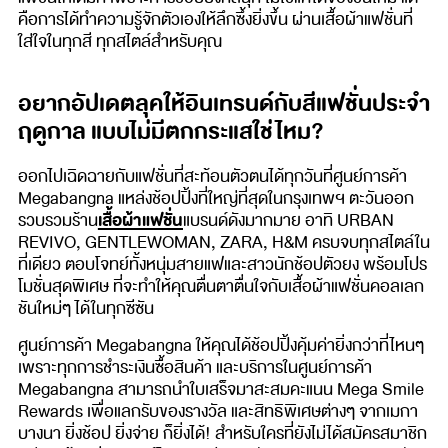
คือการได้ทำความรู้จักตัวเองให้ลึกซึ้งยิ่งขึ้น ผ่านเสื้อผ้าแฟชั่นที่
ใส่ใจในทุกสี ทุกสไตล์สำหรับคุณ
อยากอัปเดตลุคให้อินเทรนด์กับสีแฟชั่นประจำ
ฤดูกาล แบบไม่มีตกกระแสใช่ไหม?
ออกไปเฉิดฉายกับแฟชั่นที่สะท้อนตัวตนได้ทุกวันที่ศูนย์การค้า
Megabangna แหล่งช้อปปิ้งที่ใหญ่ที่สุดในกรุงเทพฯ ตะวันออก
เสื้อผ้าแฟชั่น
รวบรวมร้าน
แบรนด์ดังมากมาย อาทิ URBAN
REVIVO, GENTLEWOMAN, ZARA, H&M ครบจบทุกสไตล์ใน
ที่เดียว ตอบโจทย์ทั้งหนุ่มสายแฟและสาวนักช้อปตัวยง พร้อมโปร
โมชั่นสุดพิเศษ ที่จะทำให้คุณตื่นตาตื่นใจกับเสื้อผ้าแฟชั่นคอลเลก
ชันใหม่ๆ ได้ในทุกซีซัน
ศูนย์การค้า Megabangna ให้คุณได้ช้อปปิ้งคุ้มค่ายิ่งกว่าที่ไหนๆ
เพราะทุกการชำระเงินซื้อสินค้า และบริการในศูนย์การค้า
Megabangna สามารถนำใบเสร็จมาสะสมคะแนน Mega Smile
Rewards เพื่อแลกรับของรางวัล และสิทธิพิเศษต่างๆ จากเมกา
บางนา ยิ่งช้อป ยิ่งจ่าย ก็ยิ่งได้! สำหรับใครที่ยังไม่ได้สมัครสมาชิก