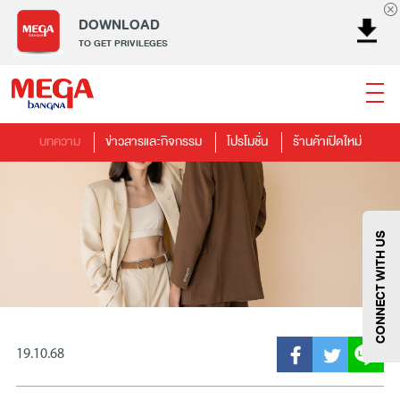
DOWNLOAD
TO GET PRIVILEGES
บทความ
ข่าวสารและกิจกรรม
โปรโมชั่น
ร้านค้าเปิดใหม่
ธนาคาร
ร้านอาหาร
เอ็นเตอร์เทนเม้นท์
แฟชั่น
เครื่องประดับ
การตกแต่งบ้าน
แม่และเด็ก
ไลฟ์สไตล์
บริการ
เมกา สมาร์ท คิดส์
กีฬา
ซูเปอร์มาร์เก็ต
แกดเจ็ตและเทคโนโลยี
สุขภาพและความงาม
CONNECT WITH US
19.10.68
แฟชั่น
@Megabangna