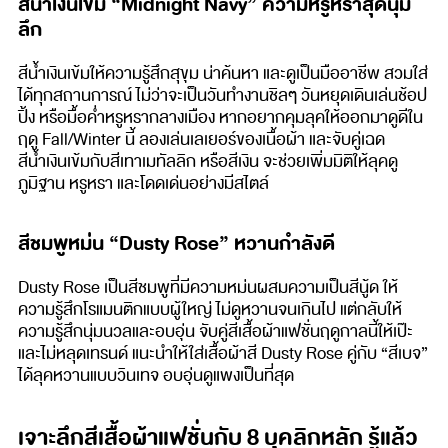
สีน้ำเงินเข้ม “Midnight Navy” ความหรูหราสุดนุ่ม
ลึก
สีน้ำเงินเข้มให้ความรู้สึกสุขุม น่าค้นหา และดูเป็นมืออาชีพ สวมใส่
ได้ทุกสถานการณ์ ไม่ว่าจะเป็นวันทำงานชิลๆ วันหยุดเดินเล่นช้อป
ปิ้ง หรือมื้อค่ำหรูหรากลางเมือง หากอยากคุมลุคให้ออกมาดูดีใน
ฤดู Fall/Winter นี้ ลองเล่นเลเยอร์ของเนื้อผ้า และจับคู่เฉด
สีน้ำเงินเข้มกับสีเทาเมทัลลิก หรือสีเงิน จะช่วยเพิ่มมิติให้ลุคดู
ภูมิฐาน หรูหรา และโดดเด่นอย่างมีสไตล์
สีชมพูหม่น “Dusty Rose” หวานกำลังดี
Dusty Rose เป็นสีชมพูที่มีความหม่นผสมความเป็นสีนู้ด ให้
ความรู้สึกโรแมนติกแบบผู้ใหญ่ ไม่ดูหวานจนเกินไป แต่กลับให้
ความรู้สึกนุ่มนวลและอบอุ่น จับคู่สีเสื้อผ้าแฟชั่นฤดูกาลนี้ให้เป๊ะ
และไม่หลุดเทรนด์ แนะนำให้ใส่เสื้อผ้าสี Dusty Rose คู่กับ “สีเบจ”
ได้ลุคหวานแบบวินเทจ อบอุ่นดูแพงเป็นที่สุด
เจาะลึกสีเสื้อผ้าแฟชั่นกับ 8 บุคลิกหลัก รู้แล้ว