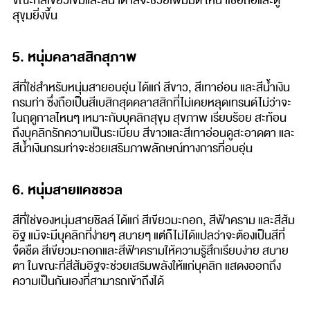
ขณะที่สีเขียวเข้มและสีน้ำตาลจะช่วยเพิ่มมิติ ให้น่าเชื่อถือและดู
สุขุมยิ่งขึ้น
5. หนุ่มคลาสสิกสุภาพ
สีที่ใช่สำหรับหนุ่มสายอบอุ่น ได้แก่ สีขาว, สีเทาอ่อน และสีน้ำเงิน
กรมท่า ซึ่งถือเป็นสีเบสิกสุดคลาสสิกที่ไม่เคยหลุดเทรนด์ไม่ว่าจะ
ในฤดูกาลไหนๆ เหมาะกับบุคลิกสุขุม สุขภาพ เรียบร้อย สะท้อน
ถึงบุคลิกรักความเป็นระเบียบ สีขาวและสีเทาอ่อนดูสะอาดตา และ
สีน้ำเงินกรมท่าจะช่วยเสริมภาพลักษณ์ทางการที่อบอุ่น
6. หนุ่มสายแคชชวล
สีที่ใช่ของหนุ่มสายชิลล์ ได้แก่ สีเขียวมะกอก, สีฟ้าคราม และสีส้ม
อิฐ แม้จะมีบุคลิกที่ง่ายๆ สบายๆ แต่ก็ไม่ได้แปลว่าจะต้องเป็นสีที่
จืดชืด สีเขียวมะกอกและสีฟ้าครามให้ความรู้สึกเรียบง่าย สบาย
ตา ในขณะที่สีส้มอิฐจะช่วยเสริมพลังให้แก่บุคลิก แสดงออกถึง
ความเป็นกันเองที่สามารถเข้าถึงได้