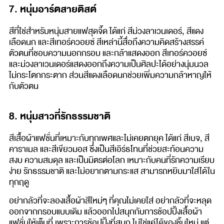
7. หนุ่มอาร์ตสายติสต์
สีที่ใช่สำหรับหนุ่มสายแฟสุดจี๊ด ได้แก่ สีม่วงลาเวนเดอร์, สีแดง
เลือดนก และสีเทอร์ควอยซ์ สีเหล่านี้สื่อถึงความคิดสร้างสรรค์
ตัวตนที่ชอบความนอกกรอบ และกล้าแสดงออก สีเทอร์ควอยซ์
และม่วงลาเวนเดอร์แสดงออกถึงความเป็นศิลปะได้อย่างนุ่มนวล
ไม่กระโตกกระตาก ส่วนสีแดงเลือดนกช่วยเพิ่มความกล้าหาญให้
กับตัวตน
8. หนุ่มสาวที่รักธรรมชาติ
สีเสื้อผ้าแฟชั่นที่เหมาะกับทุกเพศและไม่เคยตกยุค ได้แก่ สีเบจ, สี
คาราเมล และสีเขียวมอส ซึ่งเป็นสีเอิร์ธโทนที่ช่วยสะท้อนความ
สงบ ความสมดุล และเป็นมิตรต่อโลก เหมาะกับคนที่รักความเรียบ
ง่าย รักธรรมชาติ และไม่อยากตามกระแส สามารถหยิบมาใส่ได้ใน
ทุกฤดู
อย่ากลัวที่จะลองเสื้อผ้าสีใหม่ๆ ที่คุณไม่เคยใส่ อย่ากลัวที่จะหลุด
ออกจากกรอบแบบเดิม แล้วออกไปสนุกกับการช้อปปิ้งเสื้อผ้า
แฟชั่นให้เต็มที่ เพราะการช้อปปิ้งที่สนุก ไม่ใช่แค่ได้ของชิ้นใหม่ แต่