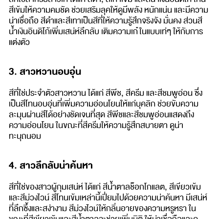
สีเข้มให้ความคมชัด ช่วยเสริมลุคให้ดูมีพลัง หนักแน่น และมีความ
น่าเชื่อถือ สีดำและสีเทาเป็นสีที่ให้ความรู้สึกจริงจัง มั่นคง ส่วนสี
น้ำเงินอินดิโก้เพิ่มเสน่ห์ลึกลับ เติมความเก๋ในแบบเท่ๆ ให้กับการ
แต่งตัว
3. สาวหวานอบอุ่น
สีที่ใช่ประจำตัวสาวหวาน ได้แก่ สีพีช, สีครีม และสีชมพูอ่อน ซึ่ง
เป็นสีโทนอบอุ่นที่เพิ่มความอ่อนโยนให้แก่บุคลิก ช่วยขับความ
ละมุนผ่านสีได้อย่างชัดเจนที่สุด สีพีชและสีชมพูอ่อนแสดงถึง
ความอ่อนโยน ในขณะที่สีครีมให้ความรู้สึกสบายตา ดูน่า
ทะนุถนอม
4. สาวลึกลับน่าค้นหา
สีที่ใช่ของสาวผู้กุมเสน่ห์ ได้แก่ สีน้ำตาลช็อกโกแลต, สีเขียวเข้ม
และสีม่วงไวน์ สีโทนเข้มเหล่านี้เปี่ยมไปด้วยความน่าค้นหา มีเสน่ห์
ที่ลึกซึ้งและสง่างาม สีม่วงไวน์ให้กลิ่นอายของความหรูหรา ใน