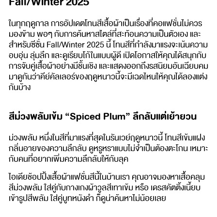
Fall/Winter 2025
ในทุกฤดูกาล การอัปเดตโทนสีเสื้อผ้าเป็นเรื่องที่คอแฟชั่นไม่ควร
มองข้าม พอๆ กับการค้นหาสไตล์ที่สะท้อนความเป็นตัวเอง และ
สำหรับซีซั่น Fall/Winter 2025 นี้ โทนสีที่กำลังมาแรงจะเน้นความ
อบอุ่น ลุ่มลึก และดูเรียบโก้ในแบบผู้ดี เปิดโอกาสให้คุณได้สนุกกับ
การจับคู่เสื้อผ้าอย่างมีชั้นเชิง และแสดงออกถึงรสนิยมอันเฉียบคม
มาดูกันว่าคีย์คัลเลอร์ของฤดูหนาวนี้จะมีเฉดไหนให้คุณได้ลองแต่ง
กันบ้าง
สีม่วงพลัมเข้ม “Spiced Plum” ลึกลับแต่เย้ายวน
ม่วงพลัม หนึ่งในสีที่มาแรงที่สุดในรันเวย์ฤดูหนาวนี้ โทนสีเข้มแฝง
กลิ่นอายของความลึกลับ ดูหรูหราแบบไม่จำเป็นต้องตะโกน เหมาะ
กับคนที่อยากเพิ่มความลึกลับให้กับลุค
ไอเดียช้อปปิ้งเสื้อผ้าแฟชั่นสีนี้ในบ้านเรา คุณอาจมองหาเสื้อคลุม
สีม่วงพลัม ใส่คู่กับกางเกงผ้าวูลสีเทาเข้ม หรือ เดรสคัตติ้งเนี้ยบ
เข้ารูปสีพลัม ใส่คู่บูทหนังดำ ก็ดูน่าค้นหาไม่น้อยเลย