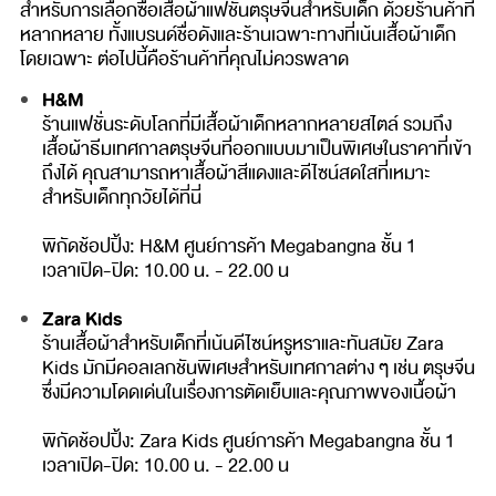
สำหรับการเลือกซื้อเสื้อผ้าแฟชั่นตรุษจีนสำหรับเด็ก ด้วยร้านค้าที่
หลากหลาย ทั้งแบรนด์ชื่อดังและร้านเฉพาะทางที่เน้นเสื้อผ้าเด็ก
โดยเฉพาะ ต่อไปนี้คือร้านค้าที่คุณไม่ควรพลาด
H&M
ร้านแฟชั่นระดับโลกที่มีเสื้อผ้าเด็กหลากหลายสไตล์ รวมถึง
เสื้อผ้าธีมเทศกาลตรุษจีนที่ออกแบบมาเป็นพิเศษในราคาที่เข้า
ถึงได้ คุณสามารถหาเสื้อผ้าสีแดงและดีไซน์สดใสที่เหมาะ
สำหรับเด็กทุกวัยได้ที่นี่
พิกัดช้อปปิ้ง: H&M ศูนย์การค้า Megabangna ชั้น 1
เวลาเปิด-ปิด: 10.00 น. - 22.00 น
Zara Kids
ร้านเสื้อผ้าสำหรับเด็กที่เน้นดีไซน์หรูหราและทันสมัย Zara
Kids มักมีคอลเลกชันพิเศษสำหรับเทศกาลต่าง ๆ เช่น ตรุษจีน
ซึ่งมีความโดดเด่นในเรื่องการตัดเย็บและคุณภาพของเนื้อผ้า
พิกัดช้อปปิ้ง: Zara Kids ศูนย์การค้า Megabangna ชั้น 1
เวลาเปิด-ปิด: 10.00 น. - 22.00 น