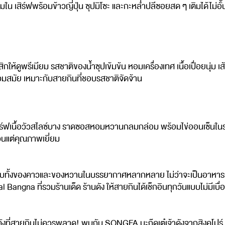
ใน เสิร์ฟพร้อมข้าวญี่ปุ่น ซุปมิโซะ และกะหล่ำปลีซอยสด ๆ เติมได้ไม่อ
ให้ดูพรีเมียม รสชาติของน้ำซุปเข้มข้น หอมเครื่องเทศ เนื้อเปื่อยนุ่ม เส้น
วมสมัย เหมาะกับสายกินที่ชอบรสชาติจัดจ้าน
ท้ เสิร์ฟเนื้อวัวสไลซ์บาง ราดซอสหอมหวานกลมกล่อม พร้อมไข่ออนเซ็นใน
วนแต่คุณภาพเยี่ยม
ั้งของคาวและของหวานในบรรยากาศหลากหลาย ไม่ว่าจะเป็นอาหารญี่ปุ
na ที่รวมร้านเด็ด ร้านดัง ให้สายกินได้เช็กอินทุกวันแบบไม่มีเบื่อ 
งที่สายกินไม่ควรพลาด! พบกับ SONGFA บะกุ๊ดเต๋เจ้าดังจากสิงคโปร์ (ช