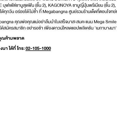
เฟ่ต์ชาบูสุดฟิน (ชั้น 2), KAGONOYA ชาบูญี่ปุ่นพรีเมียม (ชั้น 2)
ได้ทุกวัน อร่อยได้ไม่ซ้ำ ที่ Megabangna ศูนย์รวมร้านเด็ดที่ตอบโจทย
ngna คุณพ่อคุณแม่อย่าลืมนำใบเสร็จมาสะสมคะแนน Mega Smile Rew
ยังไม่ได้สมัครสมาชิก อย่ารอช้า เพียงดาวน์โหลดแอปพลิเคชัน 'เมกาบางน
่คุณห้ามพลาด
า ได้ที่ โทร:
02-105-1000