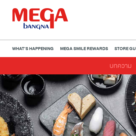
WHAT'S HAPPENING
MEGA SMILE REWARDS
STORE GU
บทความ
ธนาคาร
ร้านอาหาร
เอ็นเตอร์เทนเม้นท์
แฟชั่น