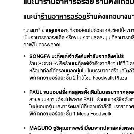
แนะนำร้านอาหารอร่อย ร้านดังแถว
แนะนำ
ร้านอาหารอร่อย
ร้านดังแถวบางนา
“บางนา” ย่านศูนย์กลางที่รายล้อมไปด้วยแหล่งช้อปปิ้งขนา
เป็นอาหารคาวรสเด็ด หรือขนมหวานสุดละมุน ก็สามารถเลือ
คาเฟ่ไม่ควรพลาด!
SONGFA บะกุ๊ดเต๋เจ้าดังต้นตำรับจากสิงคโปร์
ร้าน SONGFA คือร้านบะกุ๊ดเต๋เจ้าดังจากสิงคโปร์ที่เปิ
หรือปาท่องโก๋กรอบนอกนุ่มใน ในบรรยากาศร้านสไตล์จี
พิกัดความอร่อย:
ชั้น 2 ใกล้โซน Foodwalk Plaza
PAUL ขนมอบฝรั่งเศสสูตรดั้งเดิมในบรรยากาศสุด
สายขนมหวานต้องไม่พลาด PAUL ร้านเบเกอรีชื่อดังจากฝ
ใหม่หอมกรุ่น และทาร์ตผลไม้ที่หวานกำลังดี บรรยากาศ
พิกัดความอร่อย:
ชั้น 1 Mega Foodwalk
MAGURO ซูชิคุณภาพพรีเมียมจากปลาสดส่งตรงจา