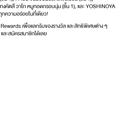
, ทงคัตสึ วาโก หมูทอดกรอบนุ่ม (ชั้น 1), และ YOSHINOYA
์ทุกความอร่อยในที่เดียว!
ards เพื่อแลกรับของรางวัล และสิทธิพิเศษต่าง ๆ
า' และสมัครสมาชิกได้เลย