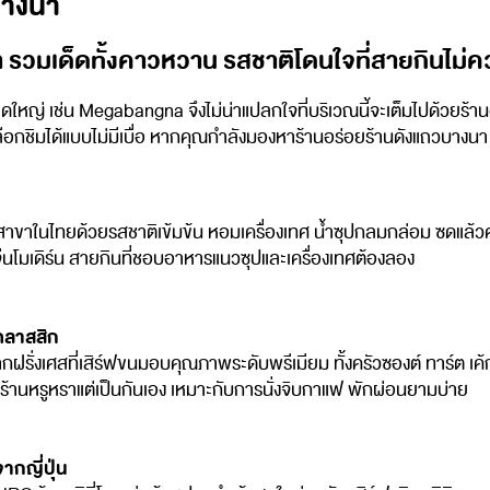
บางนา
 รวมเด็ดทั้งคาวหวาน รสชาติโดนใจที่สายกินไม่คว
ดใหญ่ เช่น Megabangna จึงไม่น่าแปลกใจที่บริเวณนี้จะเต็มไปด้วยร้าน
กชิมได้แบบไม่มีเบื่อ หากคุณกำลังมองหาร้านอร่อยร้านดังแถวบางนา
ดสาขาในไทยด้วยรสชาติเข้มข้น หอมเครื่องเทศ น้ำซุปกลมกล่อม ซดแล้วคล่
นโมเดิร์น สายกินที่ชอบอาหารแนวซุปและเครื่องเทศต้องลอง
คลาสสิก
รั่งเศสที่เสิร์ฟขนมอบคุณภาพระดับพรีเมียม ทั้งครัวซองต์ ทาร์ต เ
ร้านหรูหราแต่เป็นกันเอง เหมาะกับการนั่งจิบกาแฟ พักผ่อนยามบ่าย
กญี่ปุ่น