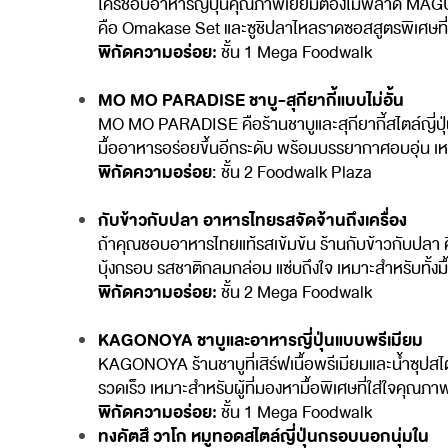
ใครชอบอาหารญี่ปุ่นคุณภาพเยี่ยมต้องไม่พลาด MAGURO ร
คือ Omakase Set และซูชิปลาไหลราดซอสสูตรพิเศษที
พิกัดความอร่อย:
ชั้น 1 Mega Foodwalk
MO MO PARADISE ชาบู-สุกียากี้แบบไม่อั้น
MO MO PARADISE คือร้านชาบูและสุกียากี้สไตล์ญี่ปุ่น
มื้ออาหารอร่อยขึ้นอีกระดับ พร้อมบรรยากาศอบอุ่น เ
พิกัดความอร่อย
: ชั้น 2 Foodwalk Plaza
กับข้าวกับปลา อาหารไทยรสจัดจ้านถึงเครื่อง
ถ้าคุณชอบอาหารไทยแท้รสเข้มข้น ร้านกับข้าวกับปลา ค
บุ้งกรอบ รสชาติกลมกล่อม แซ่บถึงใจ เหมาะสำหรับทั้งมื
พิกัดความอร่อย:
ชั้น 2 Mega Foodwalk
KAGONOYA ชาบูและอาหารญี่ปุ่นแบบพรีเมียม
KAGONOYA ร้านชาบูที่เสิร์ฟเนื้อพรีเมียมและน้ำซุปสไต
รวดเร็ว เหมาะสำหรับผู้ที่มองหามื้อพิเศษที่ใส่ใจคุณภา
พิกัดความอร่อย:
ชั้น 1 Mega Foodwalk
ทงคัตสึ วาโก หมูทอดสไตล์ญี่ปุ่นกรอบนอกนุ่มใน