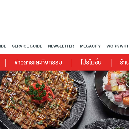
IDE
SERVICE GUIDE
NEWSLETTER
MEGACITY
WORK WITH
ข่าวสารและกิจกรรม
โปรโมชั่น
ร้า
เครื่องประดับ
การตกแต่งบ้าน
แม่และเด็ก
ไลฟ์สไตล์
แกดเจ็ตและเทคโนโลยี
สุขภาพและความงาม
แฟชั่น
@Megabangna