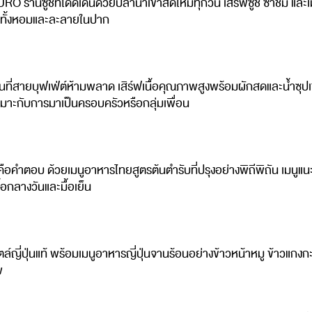
้านซูชิที่โดดเด่นด้วยปลานำเข้าสดใหม่ทุกวัน เสิร์ฟซูชิ ซาชิมิ และ
่ทั้งหอมและละลายในปาก
ที่สายบุฟเฟ่ต์ห้ามพลาด เสิร์ฟเนื้อคุณภาพสูงพร้อมผักสดและน้ำซุปเข
หมาะกับการมาเป็นครอบครัวหรือกลุ่มเพื่อน
ือคำตอบ ด้วยเมนูอาหารไทยสูตรต้นตำรับที่ปรุงอย่างพิถีพิถัน เมนูแ
้อกลางวันและมื้อเย็น
ล์ญี่ปุ่นแท้ พร้อมเมนูอาหารญี่ปุ่นจานร้อนอย่างข้าวหน้าหมู ข้าวแกง
พ