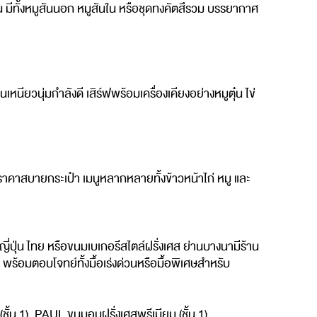
ั้น มีทั้งหมูสันนอก หมูสันใน หรือชุดทงคัตสึรวม บรรยากาศ
เหนียวนุ่มกำลังดี เสิร์ฟพร้อมเครื่องเคียงอย่างหมูตุ๋น ไข่
ราคาสบายกระเป๋า เมนูหลากหลายทั้งข้าวหน้าไก่ หมู และ
่น ไทย หรือขนมเบเกอรีสไตล์ฝรั่งเศส ย่านบางนามีร้าน
พร้อมตอบโจทย์ทั้งมื้อเร่งด่วนหรือมื้อพิเศษสำหรับ
ั้น 1), PAUL ขนมอบฝรั่งเศสพรีเมียม (ชั้น 1),