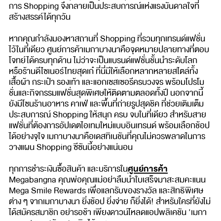
การ Shopping จึงกลายเป็นประสบการณ์แห่งแรงบันดาลใจที่
สร้างสรรค์ได้ทุกวัน
หากคุณกำลังมองหาสถานที่ Shopping ที่รวมทุกเทรนด์แฟชั่น
ไว้ในที่เดียว ศูนย์การค้าเมกาบางนาคือจุดหมายปลายทางที่ตอบ
โจทย์ได้ครบทุกด้าน ไม่ว่าจะเป็นแบรนด์แฟชั่นชั้นนำระดับโลก
หรือร้านดีไซเนอร์ไทยสุดเก๋ ที่นี่มีให้เลือกหลากหลายสไตล์ทั้ง
เสื้อผ้า กระเป๋า รองเท้า และแอกเซสเซอรีครบวงจร พร้อมโปรโม
ชั่นและกิจกรรมแฟชั่นสุดพิเศษให้ติดตามตลอดทั้งปี นอกจากนี้
ยังมีโซนร้านอาหาร คาเฟ่ และพื้นที่ถ่ายรูปสุดชิค ที่ช่วยเติมเต็ม
ประสบการณ์ Shopping ให้สนุก ครบ จบในที่เดียว สำหรับสาย
แฟชั่นที่ต้องการอัปเดตไอเทมใหม่แบบอินเทรนด์ พร้อมเลือกช้อป
ได้อย่างจุใจ เมกาบางนาคือเดสทิเนชันที่คุณไม่ควรพลาดในการ
วางแผน Shopping ซีซันนี้อย่างแน่นอน
ศูนย์การค้า
ทุกการชำระเงินซื้อสินค้า และบริการใน
Megabangna คุณพ่อคุณแม่อย่าลืมนำใบเสร็จมาสะสมคะแนน
Mega Smile Rewards เพื่อแลกรับของรางวัล และสิทธิพิเศษ
ต่าง ๆ จากเมกาบางนา ยิ่งช้อป ยิ่งจ่าย ก็ยิ่งได้! สำหรับใครที่ยังไม่
ได้สมัครสมาชิก อย่ารอช้า เพียงดาวน์โหลดแอปพลิเคชัน 'เมกา