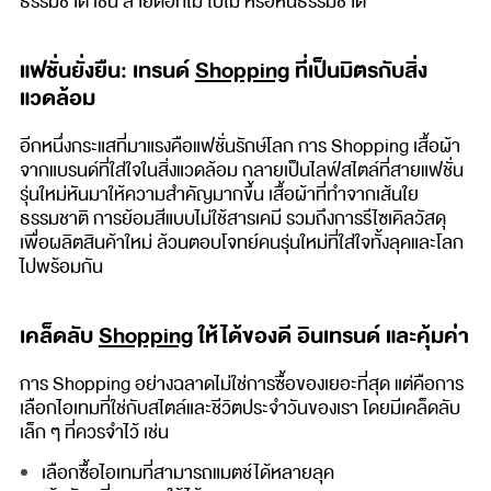
ธรรมชาติ เช่น ลายดอกไม้ ใบไม้ หรือหินธรรมชาติ
แฟชั่นยั่งยืน: เทรนด์
Shopping
ที่เป็นมิตรกับสิ่ง
แวดล้อม
อีกหนึ่งกระแสที่มาแรงคือแฟชั่นรักษ์โลก การ Shopping เสื้อผ้า
จากแบรนด์ที่ใส่ใจในสิ่งแวดล้อม กลายเป็นไลฟ์สไตล์ที่สายแฟชั่น
รุ่นใหม่หันมาให้ความสำคัญมากขึ้น เสื้อผ้าที่ทำจากเส้นใย
ธรรมชาติ การย้อมสีแบบไม่ใช้สารเคมี รวมถึงการรีไซเคิลวัสดุ
เพื่อผลิตสินค้าใหม่ ล้วนตอบโจทย์คนรุ่นใหม่ที่ใส่ใจทั้งลุคและโลก
ไปพร้อมกัน
เคล็ดลับ
Shopping
ให้ได้ของดี อินเทรนด์ และคุ้มค่า
การ Shopping อย่างฉลาดไม่ใช่การซื้อของเยอะที่สุด แต่คือการ
เลือกไอเทมที่ใช่กับสไตล์และชีวิตประจำวันของเรา โดยมีเคล็ดลับ
เล็ก ๆ ที่ควรจำไว้ เช่น
เลือกซื้อไอเทมที่สามารถแมตช์ได้หลายลุค