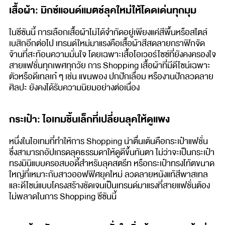
เสื้อผ้า: มิกซ์แอนด์แมตช์ลุคใหม่ให้โดดเด่นทุกมุม
ในซีซันนี้ การเลือกเสื้อผ้าไม่ได้จำกัดอยู่เพียงแค่สีพื้นหรือสไตล์
เบสิกอีกต่อไป เทรนด์ใหม่มาแรงคือเสื้อผ้าสีสดลายกราฟิกจัด
จ้านที่สะท้อนความมั่นใจ โดยเฉพาะเสื้อโอเวอร์ไซซ์ที่ยังคงครองใจ
สายแฟชั่นทุกเพศทุกวัย การ Shopping เสื้อผ้าที่มีดีไซน์เฉพาะ
ตัวหรือดีเทลเก๋ ๆ เช่น แขนพอง ปกปักเลื่อม หรืองานปักลวดลาย
ศิลปะ ยังคงได้รับความนิยมอย่างต่อเนื่อง
กระเป๋า: ไอเทมชิ้นเล็กที่เปลี่ยนลุคให้ดูแพง
หนึ่งในไอเทมที่ทำให้การ Shopping น่าตื่นเต้นคือกระเป๋าแฟชั่น
ซึ่งสามารถอัปเกรดลุคธรรมดาให้ดูดีขึ้นทันตา ไม่ว่าจะเป็นกระเป๋า
ทรงมินิแบบครอสบอดี้สำหรับลุคสตรีท หรือกระเป๋าทรงโท้ตขนาด
ใหญ่ที่เหมาะกับสาวออฟฟิศยุคใหม่ ลวดลายหนังแท้สีพาสเทล
และดีไซน์แบบโครงสร้างชัดเจนเป็นเทรนด์มาแรงที่สายแฟชั่นต้อง
ไม่พลาดในการ Shopping ซีซันนี้