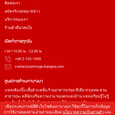
ติดต่อเรา
สมัครรับจดหมายข่าว
บริการของเรา
ร้านค้าที่น่าสนใจ
เปิดทำการทุกวัน
เวลา 10.00 น. - 22.00 น.
+66 2-105-1000
contactus@mega-bangna.com
ศูนย์การค้า
เมกาบางนา
แหล่ง
ช้อปปิ้ง
เสื้อผ้าแฟชั่น
ร้านอาหารอร่อย
ที่เที่ยวกรุงเทพ
สวน
สาธารณะ
คลินิกเสริมความงาม
ของตกแต่งบ้าน
แหล่งเรียนรู้ไม่รู้
จบ เติมเต็มไลฟ์สไตล์ มอบความสุขให้ทุกครอบครัว
เพื่อประสบการณ์ที่ดี เว็บไซต์เมกาบางนา ใช้คุกกี้ในการเก็บข้อมูล
การใช้งานของท่าน อ่านรายละเอียด
นโยบายความเป็นส่วนตัว
และ