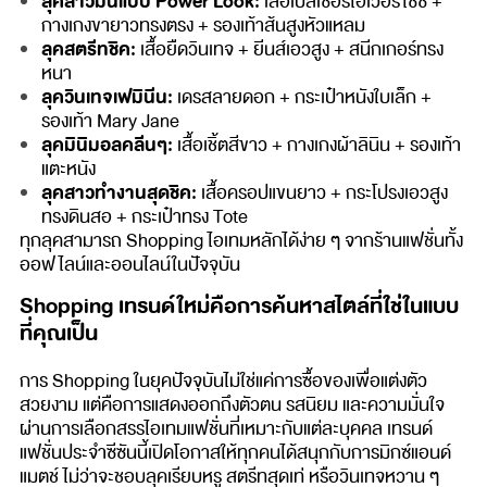
ลุคสาวมั่นแบบ Power Look:
เสื้อเบลเซอร์โอเวอร์ไซซ์ +
กางเกงขายาวทรงตรง + รองเท้าส้นสูงหัวแหลม
ลุคสตรีทชิค:
เสื้อยืดวินเทจ + ยีนส์เอวสูง + สนีกเกอร์ทรง
หนา
ลุควินเทจเฟมินีน:
เดรสลายดอก + กระเป๋าหนังใบเล็ก +
รองเท้า Mary Jane
ลุคมินิมอลคลีนๆ:
เสื้อเชิ้ตสีขาว + กางเกงผ้าลินิน + รองเท้า
แตะหนัง
ลุคสาวทำงานสุดชิค:
เสื้อครอปแขนยาว + กระโปรงเอวสูง
ทรงดินสอ + กระเป๋าทรง Tote
ทุกลุคสามารถ Shopping ไอเทมหลักได้ง่าย ๆ จากร้านแฟชั่นทั้ง
ออฟไลน์และออนไลน์ในปัจจุบัน
Shopping เทรนด์ใหม่คือการค้นหาสไตล์ที่ใช่ในแบบ
ที่คุณเป็น
การ Shopping ในยุคปัจจุบันไม่ใช่แค่การซื้อของเพื่อแต่งตัว
สวยงาม แต่คือการแสดงออกถึงตัวตน รสนิยม และความมั่นใจ
ผ่านการเลือกสรรไอเทมแฟชั่นที่เหมาะกับแต่ละบุคคล เทรนด์
แฟชั่นประจำซีซันนี้เปิดโอกาสให้ทุกคนได้สนุกกับการมิกซ์แอนด์
แมตช์ ไม่ว่าจะชอบลุคเรียบหรู สตรีทสุดเท่ หรือวินเทจหวาน ๆ