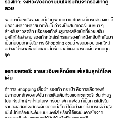
รองเท้า: จังหวะของความมั่นใจเริ่มต้นจากรองเท้าคู่
สวย
รองเท้าคือหัวใจของลุคที่สมบูรณ์แบบ และในช่วงนี้เทรนด์รองเท้าก็
มีความหลากหลายมากขึ้น ไม่ว่าจะเป็นสนีกเกอร์แบบหนา ๆ
สำหรับสาวสตรีท หรือรองเท้าส้นสูงทรงสลิงแบ็กที่ช่วยเสริม
บุคลิกให้สง่างาม รองเท้าสไตล์เรโทรและรองเท้าหนังกลับก็กลับมา
เป็นที่นิยมอีกครั้งในการ Shopping ซีซันนี้ พร้อมด้วยเฉดสีใหม่
อย่างสีน้ำตาลช็อกโกแลต สีครีม และสีแดงเบอร์กันดีที่เข้ากับทุก
ชุด
แอกเซสเซอรี: รายละเอียดเล็กน้อยแต่เสริมลุคให้โดด
เด่น
ถ้าการ Shopping เสื้อผ้า รองเท้า กระเป๋า คือการเลือกองค์
ประกอบหลักของแฟชั่น การเติมเต็มด้วยแอกเซสเซอรี เช่น ต่างหู
โฮล ห่วงใหญ่ ๆ กำไลโลหะ หรือนาฬิกาแฟชั่น ก็เป็นการใส่ใจใน
รายละเอียดที่จะยกระดับความมีสไตล์ได้อย่างน่าทึ่ง เทรนด์ล่าสุด
เน้นไปที่เครื่องประดับแบบแมตช์สี หรือที่ได้แรงบันดาลใจจาก