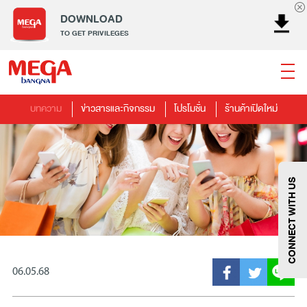
DOWNLOAD
TO GET PRIVILEGES
บทความ
ข่าวสารและกิจกรรม
โปรโมชั่น
ร้านค้าเปิดใหม่
ธนาคาร
ร้านอาหาร
เอ็นเตอร์เทนเม้นท์
แฟชั่น
เครื่องประดับ
การตกแต่งบ้าน
แม่และเด็ก
ไลฟ์สไตล์
บริการ
เมกา สมาร์ท คิดส์
กีฬา
ซูเปอร์มาร์เก็ต
แกดเจ็ตและเทคโนโลยี
สุขภาพและความงาม
CONNECT WITH US
06.05.68
แฟชั่น
@Megabangna