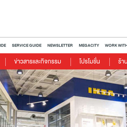
IDE
SERVICE GUIDE
NEWSLETTER
MEGACITY
WORK WITH
ข่าวสารและกิจกรรม
โปรโมชั่น
ร้า
เครื่องประดับ
การตกแต่งบ้าน
แม่และเด็ก
ไลฟ์สไตล์
แกดเจ็ตและเทคโนโลยี
สุขภาพและความงาม
แฟชั่น
@Megabangna