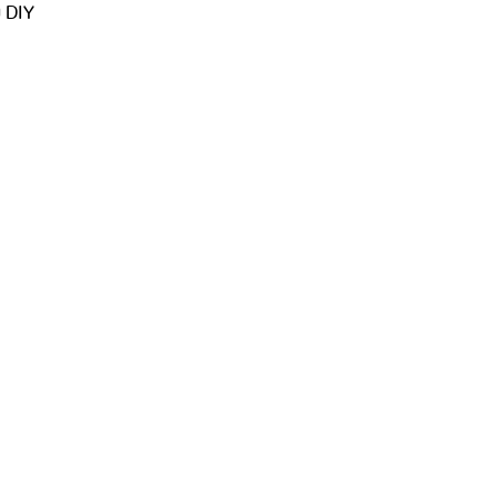
ม DIY