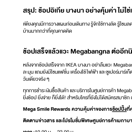
สรุป: ช้อปอิเกีย บางนา อย่างคุ้มค่า ไม่ใช่
เพียงคุณมีการวางแผนก่อนเดินทาง รู้จักใช้ทางลัด รู้โซนลด
บ้านมากกว่าที่คุณคาดคิด
ช้อปเสร็จแล้วแวะ Megabangna ต่ออีกน
หลังจากช้อปเสร็จจาก IKEA บางนา อย่าลืมแวะ Megabangna ซึ
ละมุน แถมยังมีโซนแฟชั่น เครื่องใช้ไฟฟ้า และซูเปอร์มาร์เก
วันเดียวจริง ๆ
ทุกการชำระเงินซื้อสินค้า และบริการในศูนย์การค้า Me
ยิ่งช้อป ยิ่งจ่าย ก็ยิ่งได้! สำหรับใครที่ยังไม่ได้สมัคร
Mega Smile Rewards ความคุ้มค่าของการ
ช้อปปิ้ง
ที
ติดตามข่าวสาร และโปรโมชั่นพิเศษศูนย์การค้าเมกาบางน