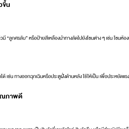
ขึ้น
มี “ลูกศรลับ” หรือป้ายสีเหลืองนำทางลัดไปยังโซนต่าง ๆ เช่น โซนห้องน้
กได้ เช่น ทางออกฉุกเฉินหรือประตูฝั่งด้านหลัง ใช้ให้เป็น เพื่อประหยัดแ
คุณภาพดี