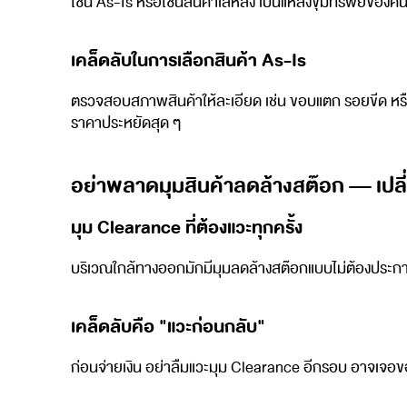
โซน As-Is หรือโซนสินค้าเลหลัง เป็นแหล่งขุมทรัพย์ของคนช
เคล็ดลับในการเลือกสินค้า As-Is
ตรวจสอบสภาพสินค้าให้ละเอียด เช่น ขอบแตก รอยขีด หรือชิ้
ราคาประหยัดสุด ๆ
อย่าพลาดมุมสินค้าลดล้างสต๊อก — เปลี
มุม Clearance ที่ต้องแวะทุกครั้ง
บริเวณใกล้ทางออกมักมีมุมลดล้างสต๊อกแบบไม่ต้องประกาศหน้า
เคล็ดลับคือ "แวะก่อนกลับ"
ก่อนจ่ายเงิน อย่าลืมแวะมุม Clearance อีกรอบ อาจเจอของ