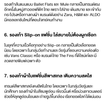
รองเท้าส้นแบนแบบ Ballet Flats และ Mule กลายเป็นเทรนด์แรง
อีกครั้งในหมู่สาวออฟฟิศ ไทย เพราะใส่ง่าย เดินสบาย และเข้ากับ
กระโปรงหรือกางเกงผ้า แบรนด์ดังอย่าง Zara, H&M และ ALDO
มีคอลเลกชันใหม่ที่ตอบโจทย์คนทำงาน
6. รองเท้า Slip-on แฟชั่น ใส่สบายไม่ต้องผูกเชือก
ในยุคที่ความเร็วคือทุกอย่าง Slip-on กลายเป็นตัวเลือกยอด
นิยม โดยเฉพาะในกลุ่มวัยทำงานและวัยรุ่นที่ชอบความคล่องตัว
เช่น Vans Classic หรือ แบรนด์ไทย The Fins ที่ดีไซน์เก๋และมี
ลวดลายพิมพ์เฉพาะตัว
7. รองเท้าผ้าใบแฟชั่นสีพาสเทล เติมความสดใส
เทรนด์สีพาสเทลยังคงฮิตในไทย โดยเฉพาะในกลุ่มวัยรุ่นและ
นักศึกษา รองเท้าผ้าใบสีชมพูอ่อน เขียวมิ้นต์ หรือม่วงลาเวนเดอร์
ช่วยให้ลุคดูอ่อนโยนและถ่ายรูปขึ้นกล้อง เรียกยอดไลก์ได้แน่นอน