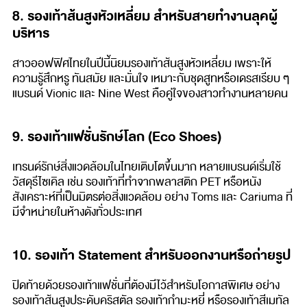
8. รองเท้าส้นสูงหัวเหลี่ยม สำหรับสายทำงานลุคผู้
บริหาร
สาวออฟฟิศไทยในปีนี้นิยมรองเท้าส้นสูงหัวเหลี่ยม เพราะให้
ความรู้สึกหรู ทันสมัย และมั่นใจ เหมาะกับชุดสูทหรือเดรสเรียบ ๆ
แบรนด์ Vionic และ Nine West คือคู่ใจของสาวทำงานหลายคน
9. รองเท้าแฟชั่นรักษ์โลก (Eco Shoes)
เทรนด์รักษ์สิ่งแวดล้อมในไทยเติบโตขึ้นมาก หลายแบรนด์เริ่มใช้
วัสดุรีไซเคิล เช่น รองเท้าที่ทำจากพลาสติก PET หรือหนัง
สังเคราะห์ที่เป็นมิตรต่อสิ่งแวดล้อม อย่าง Toms และ Cariuma ที่
มีจำหน่ายในห้างดังทั่วประเทศ
10. รองเท้า Statement สำหรับออกงานหรือถ่ายรูป
ปิดท้ายด้วยรองเท้าแฟชั่นที่ต้องมีไว้สำหรับโอกาสพิเศษ อย่าง
รองเท้าส้นสูงประดับคริสตัล รองเท้ากำมะหยี่ หรือรองเท้าสีเมทัล