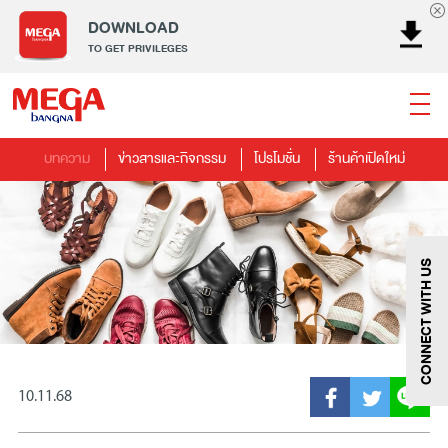
DOWNLOAD
TO GET PRIVILEGES
บทความ
ข่าวสารและกิจกรรม
โปรโมชั่น
ร้านค้าเปิดใหม่
ธนาคาร
ร้านอาหาร
เอ็นเตอร์เทนเม้นท์
แฟชั่น
เครื่องประดับ
การตกแต่งบ้าน
แม่และเด็ก
ไลฟ์สไตล์
บริการ
เมกา สมาร์ท คิดส์
กีฬา
ซูเปอร์มาร์เก็ต
แกดเจ็ตและเทคโนโลยี
สุขภาพและความงาม
CONNECT WITH US
10.11.68
แฟชั่น
@Megabangna