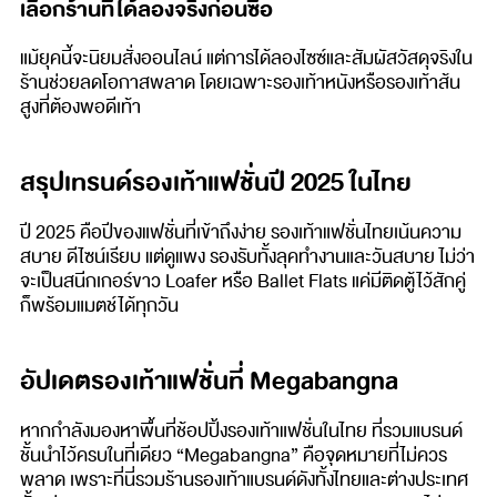
เลือกร้านที่ได้ลองจริงก่อนซื้อ
แม้ยุคนี้จะนิยมสั่งออนไลน์ แต่การได้ลองไซซ์และสัมผัสวัสดุจริงใน
ร้านช่วยลดโอกาสพลาด โดยเฉพาะรองเท้าหนังหรือรองเท้าส้น
สูงที่ต้องพอดีเท้า
สรุปเทรนด์รองเท้าแฟชั่นปี 2025 ในไทย
ปี 2025 คือปีของแฟชั่นที่เข้าถึงง่าย รองเท้าแฟชั่นไทยเน้นความ
สบาย ดีไซน์เรียบ แต่ดูแพง รองรับทั้งลุคทำงานและวันสบาย ไม่ว่า
จะเป็นสนีกเกอร์ขาว Loafer หรือ Ballet Flats แค่มีติดตู้ไว้สักคู่
ก็พร้อมแมตช์ได้ทุกวัน
อัปเดตรองเท้าแฟชั่นที่ Megabangna
หากกำลังมองหาพื้นที่ช้อปปิ้งรองเท้าแฟชั่นในไทย ที่รวมแบรนด์
ชั้นนำไว้ครบในที่เดียว “Megabangna” คือจุดหมายที่ไม่ควร
พลาด เพราะที่นี่รวมร้านรองเท้าแบรนด์ดังทั้งไทยและต่างประเทศ