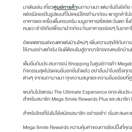
ศูนย์การค้า
มาเดินเล่น เที่ยว
เมกาบางนา แต่มาไม่ถึงอิเกีย
เฟอร์นิเจอร์ในรูปแบบที่ไม่เคยมีใครทำมาก่อน พาลูกค้าไป
อาหารและเครื่องดื่มครบครัน เมนูอาหารสไตล์ตะวันตก ซึ
คนแวะเข้าอิเกียเพื่อมาฝากท้อง กินอาหารอร่อยๆ ในราคา
อัพเดตเทรนด์ของตกแต่งบ้านใหม่ๆ เพิ่มความสุขให้กับการอ
ใช้งานอย่างแท้จริง ยินดีต้อนรับสู่อาณาจักรของคนรักบ้า
เต็มอิ่มกับประสบการณ์ Shopping ในศูนย์การค้า Megabang
กิจกรรมสุดโปรดจนอิ่มอกอิ่มใจแล้ว อย่าลืมนำใบเสร็จท
ต่างๆ จากเมกาบางนา ทุกความสนุกและความอิ่มอร่อยที่ศูนย
พบกับโปรแกรม The Ultimate Experience ยกระดับประสบการณ์ช
สำหรับสมาชิก Mega Smile Rewards Plus และสมาชิก
สำหรับใครที่ยังไม่ได้สมัครสมาชิก อย่ารอช้า! เริ่มส
Mega Smile Rewards ความคุ้มค่าของการช้อปปิ้งที่คุ