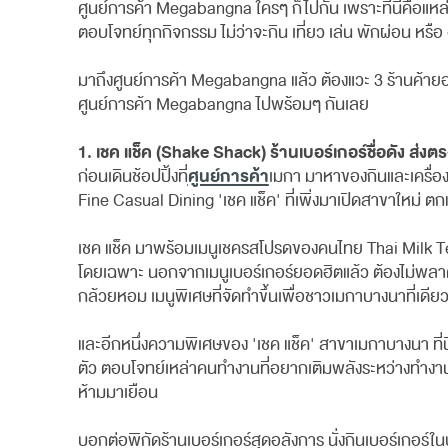
ศูนย์การค้า Megabangna ใครๆ ก็ไปกัน เพราะที่นี่คือแหล
ตอบโจทย์ทุกกิจกรรม ไม่ว่าจะกิน เที่ยว เล่น พักผ่อน 
มาถึงศูนย์การค้า Megabangna แล้ว ต้องแวะ 3 ร้านค้าย
ศูนย์การค้า Megabangna ไปพร้อมๆ กันเลย
1. เชค แช็ค (Shake Shack) ร้านเบอร์เกอร์ชื่อดัง ส่ง
ศูนย์การค้า
ก่อนเดินช้อปปิ้งที่
เมกา มาหาของกินและเครื่อง
Fine Casual Dining 'เชค แช็ค' ที่เพิ่งมาเปิดสาขาใหม
เชค แช็ค มาพร้อมเมนูเชครสโปรดของคนไทย Thai Milk Tea
โดยเฉพาะ นอกจากเมนูเบอร์เกอร์ยอดฮิตแล้ว ต้องไม่พลาด
กล้วยหอม เมนูพิเศษที่จัดทำขึ้นเพื่อชาวเมกาบางนาที่เดียว
และอีกหนึ่งความพิเศษของ 'เชค แช็ค' สาขาเมกาบางนา ที่
ตัว ตอบโจทย์เหล่าคนทำงานที่อยากเติมพลังระหว่างทำงาน 
ห้ามมาเยือน
บอกต่อพิกัดร้านเบอร์เกอร์สุดอลังการ นั่งกินเบอร์เกอร์ใ