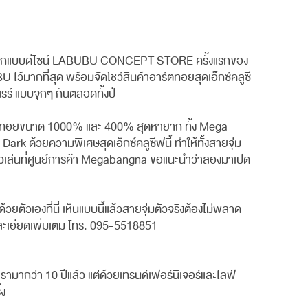
านออกแบบดีไซน์ LABUBU CONCEPT STORE ครั้งแรกของ
ไว้มากที่สุด พร้อมจัดโชว์สินค้าอาร์ตทอยสุดเอ็กซ์คลูซี
ร์ แบบจุกๆ กันตลอดทั้งปี
อาร์ตทอยขนาด 1000% และ 400% สุดหายาก ทั้ง Mega
ด้วยความพิเศษสุดเอ็กซ์คลูซีฟนี้ ทำให้ทั้งสายจุ่ม
วเล่นที่ศูนย์การค้า Megabangna ขอแนะนำว่าลองมาเปิด
งที่นี่ เห็นแบบนี้แล้วสายจุ่มตัวจริงต้องไม่พลาด
ะเอียดเพิ่มเติม โทร. 095-5518851
รามากว่า 10 ปีแล้ว แต่ด้วยเทรนด์เฟอร์นิเจอร์และไลฟ์
้ง