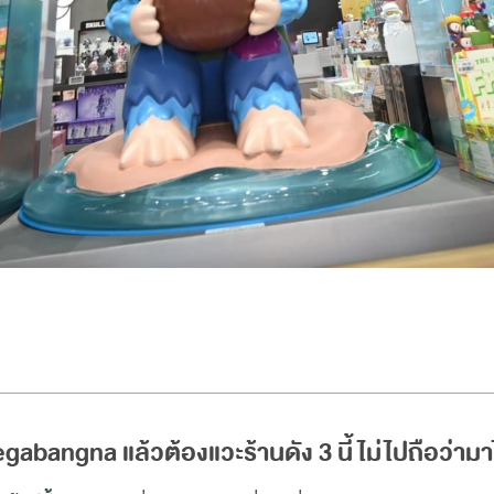
abangna แล้วต้องแวะร้านดัง 3 นี้ ไม่ไปถือว่าม