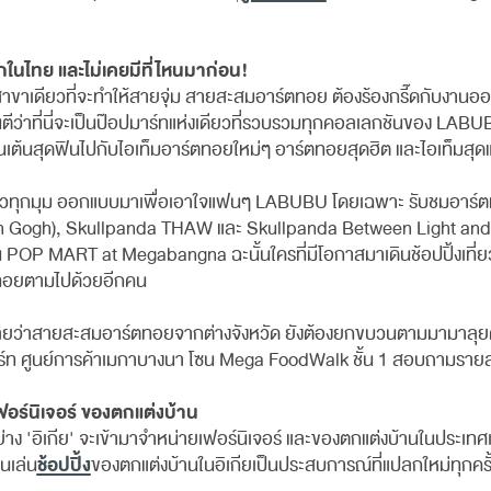
ในไทย และไม่เคยมีที่ไหนมาก่อน!
าเดียวที่จะทำให้สายจุ่ม สายสะสมอาร์ตทอย ต้องร้องกรี๊ดกับง
่าที่นี่จะเป็นป๊อปมาร์ทแห่งเดียวที่รวบรวมทุกคอลเลกชันของ LABUBU 
นสุดฟินไปกับไอเท็มอาร์ตทอยใหม่ๆ อาร์ตทอยสุดฮิต และไอเท็มสุดแร
รู้สึกว้าวทุกมุม ออกแบบมาเพื่อเอาใจแฟนๆ LABUBU โดยเฉพาะ รับชม
ogh), Skullpanda THAW และ Skullpanda Between Light and Dark 
 POP MART at Megabangna ฉะนั้นใครที่มีโอกาสมาเดินช้อปปิ้งเที่ย
ตทอยตามไปด้วยอีกคน
ยสะสมอาร์ตทอยจากต่างจังหวัด ยังต้องยกขบวนตามมามาลุยด้วยตัวเอ
 มาร์ท ศูนย์การค้าเมกาบางนา โซน Mega FoodWalk ชั้น 1 สอบถามรายล
ฟอร์นิเจอร์ ของตกแต่งบ้าน
่าง 'อิเกีย' จะเข้ามาจำหน่ายเฟอร์นิเจอร์ และของตกแต่งบ้านในประเทศเ
ช้อปปิ้ง
นเล่น
ของตกแต่งบ้านในอิเกียเป็นประสบการณ์ที่แปลกใหม่ทุกครั