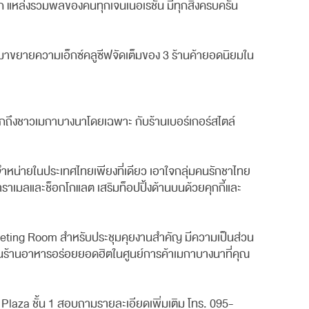
อก แหล่งรวมพลของคนทุกเจนเนอเรชัน มีทุกสิ่งครบครัน
มมาขยายความเอ็กซ์คลูซีฟจัดเต็มของ 3 ร้านค้ายอดนิยมใน
ร์กถึงชาวเมกาบางนาโดยเฉพาะ กับร้านเบอร์เกอร์สไตล์
ำหน่ายในประเทศไทยเพียงที่เดียว เอาใจกลุ่มคนรักชาไทย
าเมลและช็อกโกแลต เสริมท็อปปิ้งด้านบนด้วยคุกกี้และ
 Meeting Room สำหรับประชุมคุยงานสำคัญ มีความเป็นส่วน
ป็นร้านอาหารอร่อยยอดฮิตในศูนย์การค้าเมกาบางนาที่คุณ
laza ชั้น 1 สอบถามรายละเอียดเพิ่มเติม โทร. 095-