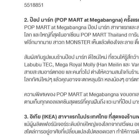
5518851
2. ป๊อป มาร์ท (POP MART at Megabangna) ครั้งแรก
POP MART at Megabangna ป๊อป มาร์ท สาขาแรกและสาข
โลก และใหญ่ที่สุดในอาเซียน POP MART Thailand การันตีว
ฟอีกมากมาย สาวก MONSTER เห็นแล้วต้องใจละลาย ตื่นเต้
สัมผัสกับรูปแบบร้านป๊อป มาร์ท ดีไซน์ใหม่ ที่ชวนให้
Labubu TEC, Mega Royal Molly (Han Meilin และ Van G
สายสะสมอาร์ตทอย และคนทั่วไป ต่างให้ความสนใจกับร้าน
โลกทัศน์ใหม่ๆ แล้วคุณอาจจะตกหลุมรัก หลงน้องๆ อาร์
ความพิเศษของ POP MART at Megabangna ขอบอกเลยว่าสา
ตามเก็บทุกคอลเลคชันสุดแรร์ที่คุณฝันถึง แวะมาที่ป๊อป
3. อิเกีย (IKEA) สาขาแรกในประเทศไทย ที่สุดของร้านเ
แม้ผู้ผลิตเฟอร์นิเจอร์ระดับยักษ์ใหญ่ของโลกจากสวีเดน อย
สไตล์การอยู่อาศัยที่เปลี่ยนแปลงไปตลอดเวลา ทำให้การเดิ