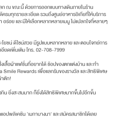
สุดในโลก ณ ขณะนี้ ด้วยการออกแบบทางเดินภายในร้าน
้ครบทุกรายละเอียด รวมถึงศูนย์อาหารอิเกียที่ให้บริการ
า อร่อย และมีให้เลือกหลากหลายเมนู ไม่แปลกใจที่หลายๆ
มีประโยชน์ ดีไซน์สวย มีรูปแบบหลากหลาย และตอบโจทย์การ
ะเอียดเพิ่มเติม โทร. 02-708-7999
เสื้อผ้าแฟชั่นที่อยากได้ ช้อปของตกแต่งบ้าน และทำ
a Smile Rewards เพื่อแลกรับของรางวัล และสิทธิพิเศษ
้าตัก!
น ยิ่งสะสมมาก ก็ยิ่งได้สิทธิพิเศษมากขึ้นไปอีกขั้น
ดแอปพลิเคชัน 'เมกาบางนา' และสมัครสมาชิกได้เลย