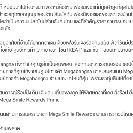
 ก็เหมือนมาไม่ถึงบางนา เพราะนี่คือร้านเฟอร์นิเจอร์ที่มีมูลค่าสูงที่
สำรวจทุกซอกทุกมุมของร้าน สัมผัสกับเฟอร์นิเจอร์และของตกแต่งบ้านได
่งถือว่าเป็นความแปลกใหม่สำหรับคนไทย และที่สำคัญราคาอาหารย่อมเย
โดนใจ
ยู่อาศัยที่บ้านได้มากกว่าเดิม ด้วยเฟอร์นิเจอร์สุดทันสมัย ฟังก์ชัน
นที่อิเกีย ศูนย์การค้าเมกาบางนา โซน IKEA Plaza ชั้น 1 สอบถามรายล
na ที่จะทำให้คุณรู้สึกเป็นคนพิเศษ เลือกกินอาหารร้านอร่อย ช้อปปิ้ง
ุกรายการที่คุณใช้จ่ายในศูนย์การค้า Megabangna มาสะสมคะแนน Meg
์การค้า Megabangna จ่ายเยอะแค่ไหนก็คุ้ม เพราะเราทุ่มคืนให้ทั้งหน
้อปปิ้ง กิน เดินเล่น เที่ยวของคุณให้พิเศษกว่าที่เคย ยิ่งช้อป ยิ่งกิ
 Mega Smile Rewards Prime
ะสมคะแนนผ่านการสมัครสมาชิก Mega Smile Rewards ผ่านการดาวน์โหล
ณห้ามพลาด