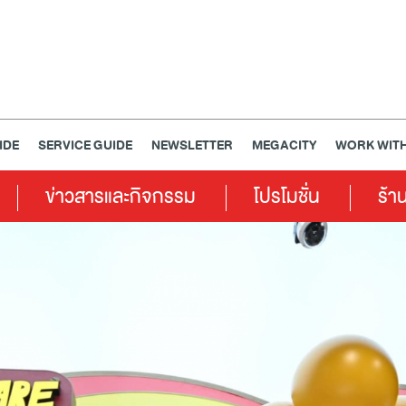
IDE
SERVICE GUIDE
NEWSLETTER
MEGACITY
WORK WITH
ข่าวสารและกิจกรรม
โปรโมชั่น
ร้า
เครื่องประดับ
การตกแต่งบ้าน
แม่และเด็ก
ไลฟ์สไตล์
แกดเจ็ตและเทคโนโลยี
สุขภาพและความงาม
แฟชั่น
@Megabangna