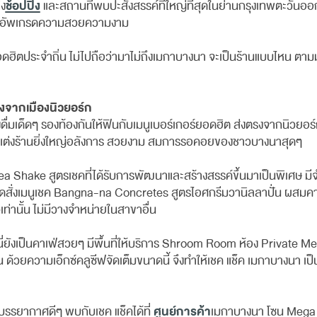
ช้อปปิ้ง
่ง
และสถานที่พบปะสังสรรค์ที่ใหญ่ที่สุดในย่านกรุงเทพตะวันอ
หรือ อัพเกรดความสวยความงาม
อดฮิตประจำถิ่น ไม่ไปถือว่ามาไม่ถึงเมกาบางนา จะเป็นร้านแบบไหน ตา
ตรงจากเมืองนิวยอร์ก
ดื่มเด็ดๆ รองท้องกันให้ฟินกับเมนูเบอร์เกอร์ยอดฮิต ส่งตรงจากนิวยอ
่ ตกแต่งร้านยิ่งใหญ่อลังการ สวยงาม สมการรอคอยของชาวบางนาสุดๆ
 Shake สูตรเชคที่ได้รับการพัฒนาและสร้างสรรค์ขึ้นมาเป็นพิเศษ มีจ
สั่งเมนูเชค Bangna-na Concretes สูตรไอศกรีมวานิลลาปั่น ผสมคาร
เท่านั้น ไม่มีวางจำหน่ายในสาขาอื่น
นี่ยังเป็นคาเฟ่สวยๆ มีพื้นที่ให้บริการ Shroom Room ห้อง Private
ด้วยความเอ็กซ์คลูซีฟจัดเต็มขนาดนี้ จึงทำให้เชค แช็ค เมกาบางนา เ
ศูนย์การค้า
นบรรยากาศดีๆ พบกับเชค แช็คได้ที่
เมกาบางนา โซน Mega P