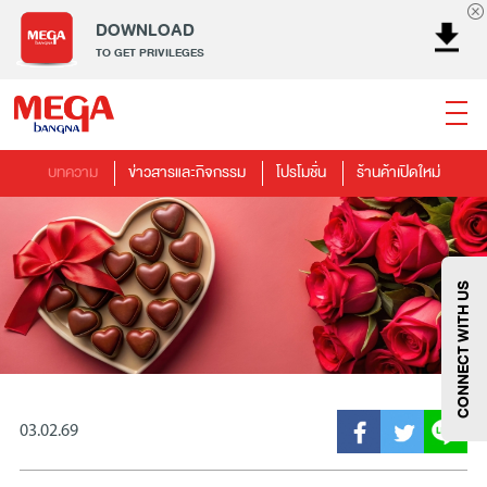
DOWNLOAD
TO GET PRIVILEGES
บทความ
ข่าวสารและกิจกรรม
โปรโมชั่น
ร้านค้าเปิดใหม่
ธนาคาร
ร้านอาหาร
เอ็นเตอร์เทนเม้นท์
แฟชั่น
เครื่องประดับ
การตกแต่งบ้าน
แม่และเด็ก
ไลฟ์สไตล์
บริการ
เมกา สมาร์ท คิดส์
กีฬา
ซูเปอร์มาร์เก็ต
แกดเจ็ตและเทคโนโลยี
สุขภาพและความงาม
CONNECT WITH US
03.02.69
แฟชั่น
@Megabangna