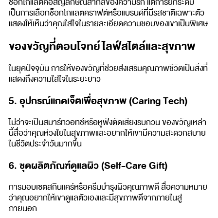
ช็อกโกแลตคือสัญลักษณ์สากลของความรัก แต่การยกระดับ
เป็นการเลือกช็อกโกแลตคราฟต์หรือแบรนด์ที่มีรสชาติเฉพาะตัว
แสดงให้เห็นว่าคุณใส่ใจในรายละเอียดความชอบของเขาเป็นพิเศษ
ของขวัญที่ตอบโจทย์ไลฟ์สไตล์และสุขภาพ
ในยุคปัจจุบัน การให้ของขวัญที่ช่วยส่งเสริมคุณภาพชีวิตเป็นสิ่งที่
แสดงถึงความใส่ใจในระยะยาว
5. อุปกรณ์แกดเจ็ตเพื่อสุขภาพ (Caring Tech)
ไม่ว่าจะเป็นสมาร์ทวอทช์หรือหูฟังตัดเสียงรบกวน ของขวัญเหล่า
นี้สื่อว่าคุณห่วงใยในสุขภาพและอยากให้เขามีความสะดวกสบาย
ในชีวิตประจำวันมากขึ้น
6. ชุดผลิตภัณฑ์ดูแลผิว (Self-Care Gift)
การมอบเซตสกินแคร์หรือครีมบำรุงผิวคุณภาพดี สื่อความหมาย
ว่าคุณอยากให้เขาดูแลตัวเองและมีสุขภาพดีจากภายในสู่
ภายนอก