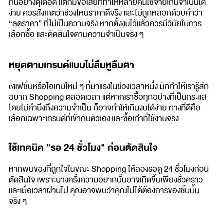
กันอย่างดุเดือด แต่ก็มีข้อเสียที่ทำให้หลายคนใช้จ่ายเกินจำเป็นได้
ง่าย ควรสังเกตว่าช่วงไหนราคาดีจริง และไม่ถูกหลอกด้วยคำว่า
“ลดราคา” ที่ไม่เป็นความจริง หากตั้งงบไว้แล้วควรมีวินัยในการ
เลือกซื้อ และตัดสินใจตามความจำเป็นจริง ๆ
หยุดตามเทรนด์แบบไม่ลืมหูลืมตา
๙แฟชั่นหรือไอเทมใหม่ ๆ ที่มาแรงในช่วงเวลาหนึ่ง มักทำให้เรารู้สึก
อยาก Shopping ตลอดเวลา แต่หากเราซื้อทุกอย่างที่เป็นกระแส
โดยไม่คำนึงถึงความจำเป็น ก็อาจทำให้เกินงบได้ง่าย ทางที่ดีคือ
เลือกเฉพาะเทรนด์ที่เข้ากับตัวเอง และซื้อเท่าที่ใช้งานจริง
ใช้เทคนิค "รอ 24 ชั่วโมง" ก่อนตัดสินใจ
หากพบของที่ถูกใจในขณะ Shopping ให้ลองรอดู 24 ชั่วโมงก่อน
ตัดสินใจ เพราะบางครั้งความอยากนั้นอาจเกิดขึ้นเพียงชั่วคราว
และเมื่อเวลาผ่านไป คุณอาจพบว่าคุณไม่ได้ต้องการของชิ้นนั้น
จริง ๆ