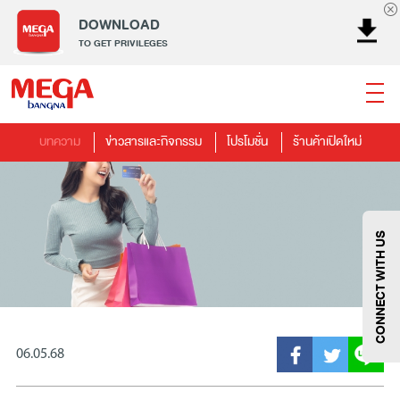
DOWNLOAD
TO GET PRIVILEGES
บทความ
ข่าวสารและกิจกรรม
โปรโมชั่น
ร้านค้าเปิดใหม่
ธนาคาร
ร้านอาหาร
เอ็นเตอร์เทนเม้นท์
แฟชั่น
เครื่องประดับ
การตกแต่งบ้าน
แม่และเด็ก
ไลฟ์สไตล์
บริการ
เมกา สมาร์ท คิดส์
กีฬา
ซูเปอร์มาร์เก็ต
แกดเจ็ตและเทคโนโลยี
สุขภาพและความงาม
CONNECT WITH US
06.05.68
แฟชั่น
@Megabangna