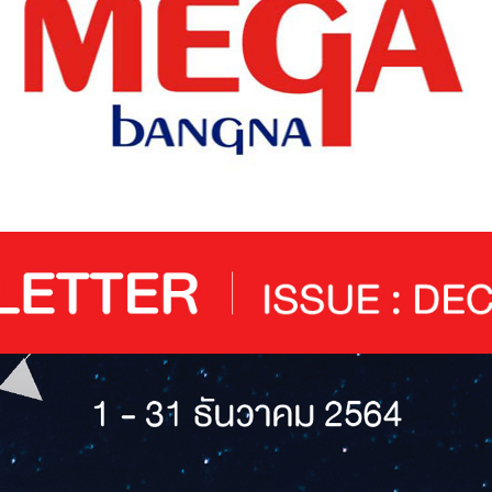
แฟชั่น
@Megabangna