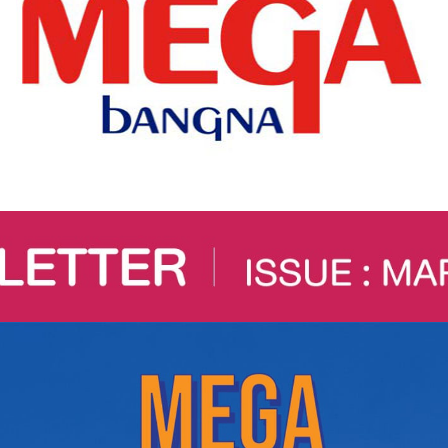
แฟชั่น
@Megabangna