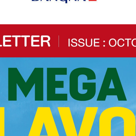
แฟชั่น
@Megabangna