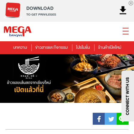
DOWNLOAD
TO GET PRIVILEGES
บทความ
ข่าวสารและกิจกรรม
โปรโมชั่น
ร้านค้าเปิดใหม่
ธนาคาร
ร้านอาหาร
เอ็นเตอร์เทนเม้นท์
แฟชั่น
เครื่องประดับ
การตกแต่งบ้าน
แม่และเด็ก
ไลฟ์สไตล์
บริการ
เมกา สมาร์ท คิดส์
กีฬา
ซูเปอร์มาร์เก็ต
แกดเจ็ตและเทคโนโลยี
สุขภาพและความงาม
CONNECT WITH US
แฟชั่น
@Megabangna