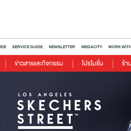
IDE
SERVICE GUIDE
NEWSLETTER
MEGACITY
WORK WITH
ข่าวสารและกิจกรรม
โปรโมชั่น
ร้า
เครื่องประดับ
การตกแต่งบ้าน
แม่และเด็ก
ไลฟ์สไตล์
แกดเจ็ตและเทคโนโลยี
สุขภาพและความงาม
แฟชั่น
@Megabangna