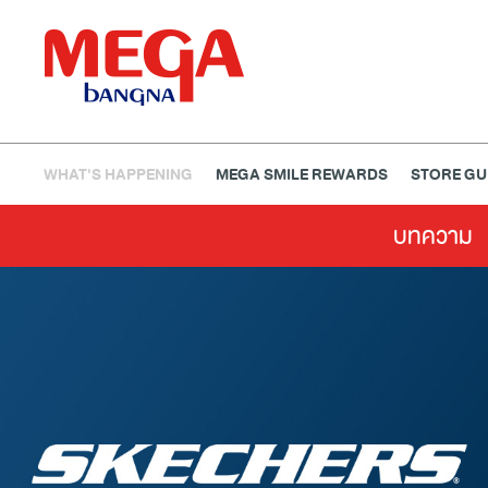
WHAT'S HAPPENING
MEGA SMILE REWARDS
STORE GU
บทความ
ธนาคาร
ร้านอาหาร
เอ็นเตอร์เทนเม้นท์
แฟชั่น