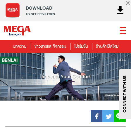
DOWNLOAD
TO GET PRIVILEGES
บทความ
ข่าวสารและกิจกรรม
โปรโมชั่น
ร้านค้าเปิดใหม่
ธนาคาร
ร้านอาหาร
เอ็นเตอร์เทนเม้นท์
แฟชั่น
เครื่องประดับ
การตกแต่งบ้าน
แม่และเด็ก
ไลฟ์สไตล์
บริการ
เมกา สมาร์ท คิดส์
กีฬา
ซูเปอร์มาร์เก็ต
แกดเจ็ตและเทคโนโลยี
สุขภาพและความงาม
CONNECT WITH US
แฟชั่น
@Megabangna