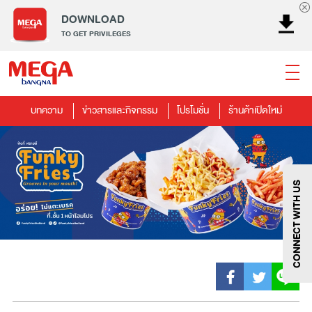
DOWNLOAD
TO GET PRIVILEGES
บทความ
ข่าวสารและกิจกรรม
โปรโมชั่น
ร้านค้าเปิดใหม่
ธนาคาร
ร้านอาหาร
เอ็นเตอร์เทนเม้นท์
แฟชั่น
เครื่องประดับ
การตกแต่งบ้าน
แม่และเด็ก
ไลฟ์สไตล์
บริการ
เมกา สมาร์ท คิดส์
กีฬา
ซูเปอร์มาร์เก็ต
แกดเจ็ตและเทคโนโลยี
สุขภาพและความงาม
CONNECT WITH US
แฟชั่น
@Megabangna