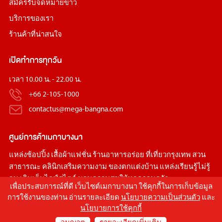
สมัครรับจดหมายข่าว
บริการของเรา
ร้านค้าที่น่าสนใจ
เปิดทำการทุกวัน
เวลา 10.00 น. - 22.00 น.
+66 2-105-1000
contactus@mega-bangna.com
ศูนย์การค้า
เมกาบางนา
แหล่ง
ช้อปปิ้ง
เสื้อผ้าแฟชั่น
ร้านอาหารอร่อย
ที่เที่ยวกรุงเทพ
สวน
สาธารณะ
คลินิกเสริมความงาม
ของตกแต่งบ้าน
แหล่งเรียนรู้ไม่รู้
จบ เติมเต็มไลฟ์สไตล์ มอบความสุขให้ทุกครอบครัว
เพื่อประสบการณ์ที่ดี เว็บไซต์เมกาบางนา ใช้คุกกี้ในการเก็บข้อมูล
การใช้งานของท่าน อ่านรายละเอียด
นโยบายความเป็นส่วนตัว
และ
นโยบายการใช้คุกกี้