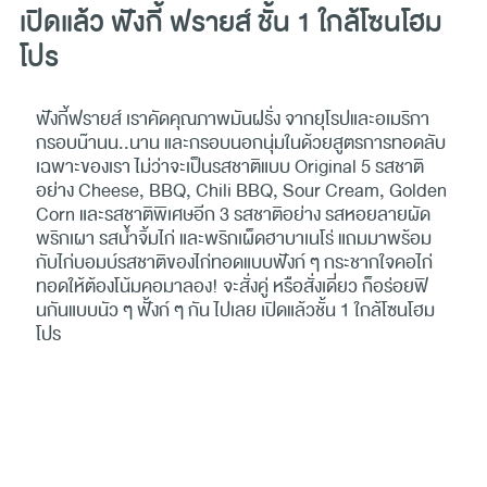
เปิดแล้ว ฟังกี้ ฟรายส์ ชั้น 1 ใกล้โซนโฮม
โปร
ฟังกี้ฟรายส์ เราคัดคุณภาพมันฝรั่ง จากยุโรปและอเมริกา
กรอบน๊านน..นาน และกรอบนอกนุ่มในด้วยสูตรการทอดลับ
เฉพาะของเรา ไม่ว่าจะเป็นรสชาติแบบ Original 5 รสชาติ
อย่าง Cheese, BBQ, Chili BBQ, Sour Cream, Golden
Corn และรสชาติพิเศษอีก 3 รสชาติอย่าง รสหอยลายผัด
พริกเผา รสน้ำจิ้มไก่ และพริกเผ็ดฮาบาเนโร่ แถมมาพร้อม
กับไก่บอมบ์รสชาติของไก่ทอดแบบฟังก์ ๆ กระชากใจคอไก่
ทอดให้ต้องโน้มคอมาลอง! จะสั่งคู่ หรือสั่งเดี่ยว ก็อร่อยฟิ
นกันแบบนัว ๆ ฟั้งก์ ๆ กัน ไปเลย เปิดแล้วชั้น 1 ใกล้โซนโฮม
โปร