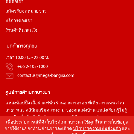
ติดต่อเรา
สมัครรับจดหมายข่าว
บริการของเรา
ร้านค้าที่น่าสนใจ
เปิดทำการทุกวัน
เวลา 10.00 น. - 22.00 น.
+66 2-105-1000
contactus@mega-bangna.com
ศูนย์การค้า
เมกาบางนา
แหล่ง
ช้อปปิ้ง
เสื้อผ้าแฟชั่น
ร้านอาหารอร่อย
ที่เที่ยวกรุงเทพ
สวน
สาธารณะ
คลินิกเสริมความงาม
ของตกแต่งบ้าน
แหล่งเรียนรู้ไม่รู้
จบ เติมเต็มไลฟ์สไตล์ มอบความสุขให้ทุกครอบครัว
เพื่อประสบการณ์ที่ดี เว็บไซต์เมกาบางนา ใช้คุกกี้ในการเก็บข้อมูล
การใช้งานของท่าน อ่านรายละเอียด
นโยบายความเป็นส่วนตัว
และ