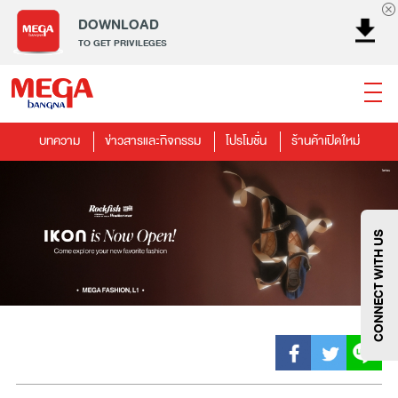
DOWNLOAD
TO GET PRIVILEGES
บทความ
ข่าวสารและกิจกรรม
โปรโมชั่น
ร้านค้าเปิดใหม่
ธนาคาร
ร้านอาหาร
เอ็นเตอร์เทนเม้นท์
แฟชั่น
เครื่องประดับ
การตกแต่งบ้าน
แม่และเด็ก
ไลฟ์สไตล์
บริการ
เมกา สมาร์ท คิดส์
กีฬา
ซูเปอร์มาร์เก็ต
แกดเจ็ตและเทคโนโลยี
สุขภาพและความงาม
CONNECT WITH US
แฟชั่น
@Megabangna