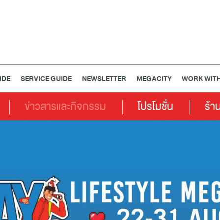
IDE
SERVICE GUIDE
NEWSLETTER
MEGACITY
WORK WITH
ข่าวสารและกิจกรรม
โปรโมชั่น
ร้า
เครื่องประดับ
การตกแต่งบ้าน
แม่และเด็ก
ไลฟ์สไตล์
แกดเจ็ตและเทคโนโลยี
สุขภาพและความงาม
แฟชั่น
@Megabangna