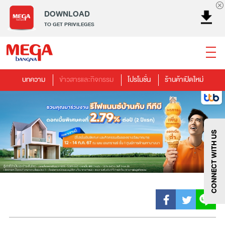
DOWNLOAD
TO GET PRIVILEGES
บทความ
ข่าวสารและกิจกรรม
โปรโมชั่น
ร้านค้าเปิดใหม่
ธนาคาร
ร้านอาหาร
เอ็นเตอร์เทนเม้นท์
แฟชั่น
เครื่องประดับ
การตกแต่งบ้าน
แม่และเด็ก
ไลฟ์สไตล์
บริการ
เมกา สมาร์ท คิดส์
กีฬา
ซูเปอร์มาร์เก็ต
แกดเจ็ตและเทคโนโลยี
สุขภาพและความงาม
CONNECT WITH US
แฟชั่น
@Megabangna