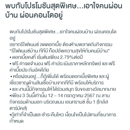
พบกับโปรโมชันสุดพิเศษ...เอาใจคนผ่อน
บ้าน ผ่อนคอนโดอยู่
พบกับโปรโมชันสุดพิเศษ...เอาใจคนผ่อนบ้าน ผ่อนคอนโด
อยู่
อยากรีไฟแนนซ์ ลดดอกเบี้ย ต้องห้ามพลาดกับกิจกรรม
“รีไฟแนนซ์บ้าน ทีทีบี ท็อปอัพความสุขให้กับคนมีบ้าน”
•
ดอกเบี้ยคงที่ เริ่มต้นเพียง 2.79%ต่อปี
•
ฟรี ค่าจดจำนอง ฟรี ค่าประเมินราคาหลักทรัพย์ และฟรี
ค่าเบี้ยประกันอัคคีภัย
•
หรือผ่อนอยู่...ก็กู้เพิ่มได้ พร้อมดอกเบี้ยพิเศษ และผู้
เชี่ยวชาญด้านสินเชื่อบ้านจากทีทีบี พร้อมให้บริการ
•
และงานนี้มีกิจกรรมให้ได้ร่วมสนุก รับของรางวัลมากมาย
•
เพียง 3 วันนี้เท่านั้น 12 – 14 กรกฎาคม 2567 ณ ลาน
กิจกรรมด้านนอก บริเวณเมน เอนทรานซ์ ชั้น 1 (ใกล้ส
ตาร์บัคส์)
•
กู้เท่าที่จำเป็นและชำระคืนไหว เงื่อนไขเป็นไปตามที่ธนาคาร
กำหนด