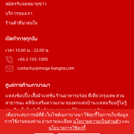
สมัครรับจดหมายข่าว
บริการของเรา
ร้านค้าที่น่าสนใจ
เปิดทำการทุกวัน
เวลา 10.00 น. - 22.00 น.
+66 2-105-1000
contactus@mega-bangna.com
ศูนย์การค้า
เมกาบางนา
แหล่ง
ช้อปปิ้ง
เสื้อผ้าแฟชั่น
ร้านอาหารอร่อย
ที่เที่ยวกรุงเทพ
สวน
สาธารณะ
คลินิกเสริมความงาม
ของตกแต่งบ้าน
แหล่งเรียนรู้ไม่รู้
จบ เติมเต็มไลฟ์สไตล์ มอบความสุขให้ทุกครอบครัว
เพื่อประสบการณ์ที่ดี เว็บไซต์เมกาบางนา ใช้คุกกี้ในการเก็บข้อมูล
การใช้งานของท่าน อ่านรายละเอียด
นโยบายความเป็นส่วนตัว
และ
นโยบายการใช้คุกกี้