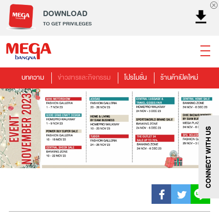
DOWNLOAD
TO GET PRIVILEGES
บทความ
ข่าวสารและกิจกรรม
โปรโมชั่น
ร้านค้าเปิดใหม่
ธนาคาร
ร้านอาหาร
เอ็นเตอร์เทนเม้นท์
แฟชั่น
เครื่องประดับ
การตกแต่งบ้าน
แม่และเด็ก
ไลฟ์สไตล์
บริการ
เมกา สมาร์ท คิดส์
กีฬา
ซูเปอร์มาร์เก็ต
แกดเจ็ตและเทคโนโลยี
สุขภาพและความงาม
CONNECT WITH US
แฟชั่น
@Megabangna