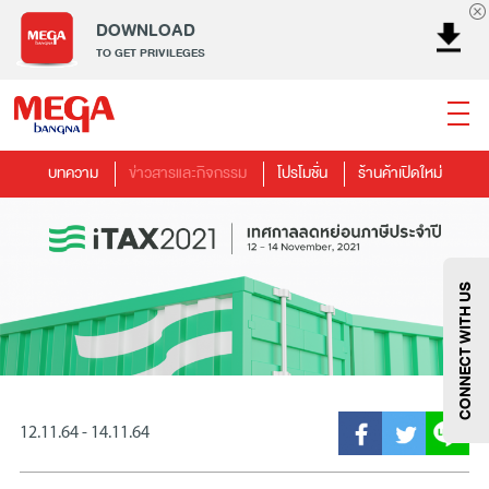
DOWNLOAD
TO GET PRIVILEGES
บทความ
ข่าวสารและกิจกรรม
โปรโมชั่น
ร้านค้าเปิดใหม่
ธนาคาร
ร้านอาหาร
เอ็นเตอร์เทนเม้นท์
แฟชั่น
เครื่องประดับ
การตกแต่งบ้าน
แม่และเด็ก
ไลฟ์สไตล์
บริการ
เมกา สมาร์ท คิดส์
กีฬา
ซูเปอร์มาร์เก็ต
แกดเจ็ตและเทคโนโลยี
สุขภาพและความงาม
CONNECT WITH US
12.11.64 - 14.11.64
แฟชั่น
@Megabangna