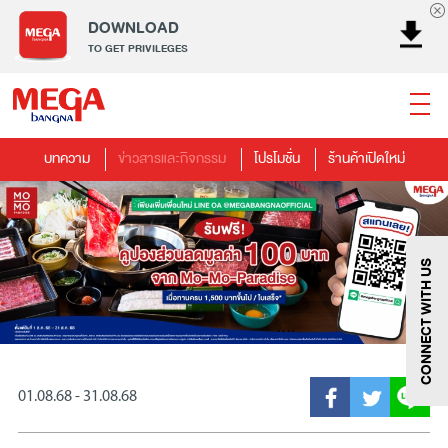
DOWNLOAD
TO GET PRIVILEGES
บทความ
ข่าวสารและกิจกรรม
โปรโมชั่น
ร้านค้าเปิดใหม่
ธนาคาร
ร้านอาหาร
เอ็นเตอร์เทนเม้นท์
แฟชั่น
เครื่องประดับ
การตกแต่งบ้าน
แม่และเด็ก
ไลฟ์สไตล์
บริการ
เมกา สมาร์ท คิดส์
กีฬา
ซูเปอร์มาร์เก็ต
แกดเจ็ตและเทคโนโลยี
สุขภาพและความงาม
CONNECT WITH US
01.08.68 - 31.08.68
แฟชั่น
@Megabangna