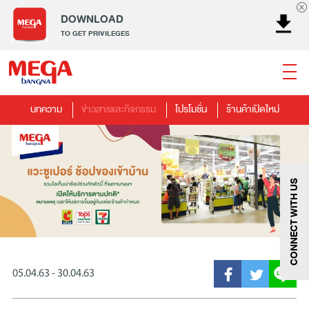
DOWNLOAD
TO GET PRIVILEGES
บทความ
ข่าวสารและกิจกรรม
โปรโมชั่น
ร้านค้าเปิดใหม่
ธนาคาร
ร้านอาหาร
เอ็นเตอร์เทนเม้นท์
แฟชั่น
เครื่องประดับ
การตกแต่งบ้าน
แม่และเด็ก
ไลฟ์สไตล์
บริการ
เมกา สมาร์ท คิดส์
กีฬา
ซูเปอร์มาร์เก็ต
แกดเจ็ตและเทคโนโลยี
สุขภาพและความงาม
CONNECT WITH US
05.04.63 - 30.04.63
แฟชั่น
@Megabangna