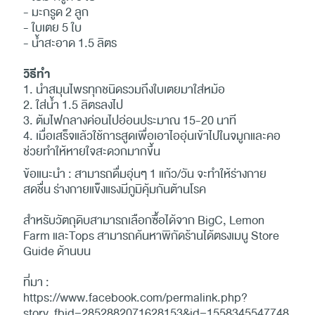
- มะกรูด 2 ลูก
- ใบเตย 5 ใบ
- น้ำสะอาด 1.5 ลิตร
วิธีทำ
1. นำสมุนไพรทุกชนิดรวมถึงใบเตยมาใส่หม้อ
2. ใส่น้ำ 1.5 ลิตรลงไป
3. ต้มไฟกลางค่อนไปอ่อน​ประมาณ 15-20 นาที
4. เมื่อเสร็จแล้วใช้การสูดเพื่อเอาไออุ่นเข้าไปในจมูกและคอ
ช่วยทำให้หายใจสะดวกมากขึ้น
ข้อแนะนำ : สามารถดื่มอุ่นๆ 1 แก้ว/วัน จะทำให้ร่างกาย
สดชื่น ร่างกายแข็งแรงมีภูมิคุ้มกันต้านโรค
สำหรับวัตถุดิบสามารถเลือกซื้อได้จาก BigC, Lemon
Farm และTops สามารถค้นหาพิกัดร้านได้ตรงเมนู Store
Guide ด้านบน
ที่มา :
https://www.facebook.com/permalink.php?
story_fbid=2852882071628153&id=
1558345547748