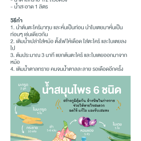
- น้ำสะอาด 1 ลิตร
วิธีทำ
1. นำต้นตะไคร้มาทุบ และหั่นเป็นท่อน นำใบเตยมาหั่นเป็น
ท่อนๆ เช่นเดียวกัน
2. เติมน้ำเปล่าใส่หม้อ ตั้งไฟให้เดือด ใส่ตะไคร้ และใบเตยลง
ไป
3. ต้มประมาณ 3 นาที แยกต้นตะไคร้ และใบเตยออกมาจาก
หม้อ
4. เติมน้ำตาลทราย คนจนน้ำตาลละลาย รอเดือดอีกครั้ง