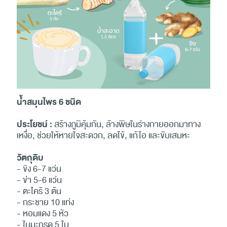
น้ำสมุนไพร 6 ชนิด
ประโยชน์ :
สร้างภูมิคุ้มกัน, ล้างพิษในร่างกายออกมาทาง
เหงื่อ, ช่วยให้หายใจสะดวก, ลดไข้, แก้ไอ และขับเสมหะ
วัตถุดิบ
- ขิง ​6-7 แว่น
- ข่า ​5-6 แว่น
- ตะไคร้​ 3 ต้น
- กระชาย ​10 แท่ง
- หอมแดง ​5 หัว
- ใบมะกรูด​ 5 ใบ