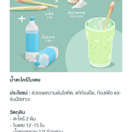
น้ำตะไคร้ใบเตย
ประโยชน์ :
ช่วยลดความดันโลหิต, แก้ท้องอืด, ท้องเฟ้อ และ
ขับปัสสาวะ
วัตถุดิบ
- ตะไคร้ 2 ต้น
- ใบเตย 12-15 ใบ
- น้ำตาลทราย 1/2 ถ้วยตวง