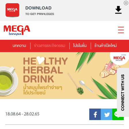
DOWNLOAD
TO GET PRIVILEGES
บทความ
ข่าวสารและกิจกรรม
โปรโมชั่น
ร้านค้าเปิดใหม่
ธนาคาร
ร้านอาหาร
เอ็นเตอร์เทนเม้นท์
แฟชั่น
เครื่องประดับ
การตกแต่งบ้าน
แม่และเด็ก
ไลฟ์สไตล์
บริการ
เมกา สมาร์ท คิดส์
กีฬา
ซูเปอร์มาร์เก็ต
แกดเจ็ตและเทคโนโลยี
สุขภาพและความงาม
CONNECT WITH US
18.08.64 - 28.02.65
แฟชั่น
@Megabangna