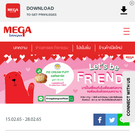
DOWNLOAD
TO GET PRIVILEGES
บทความ
ข่าวสารและกิจกรรม
โปรโมชั่น
ร้านค้าเปิดใหม่
ธนาคาร
ร้านอาหาร
เอ็นเตอร์เทนเม้นท์
แฟชั่น
เครื่องประดับ
การตกแต่งบ้าน
แม่และเด็ก
ไลฟ์สไตล์
บริการ
เมกา สมาร์ท คิดส์
กีฬา
ซูเปอร์มาร์เก็ต
แกดเจ็ตและเทคโนโลยี
สุขภาพและความงาม
CONNECT WITH US
15.02.65 - 28.02.65
แฟชั่น
@Megabangna