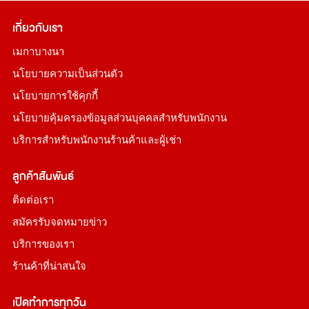
เกี่ยวกับเรา
เมกาบางนา
นโยบายความเป็นส่วนตัว
นโยบายการใช้คุกกี้
นโยบายคุ้มครองข้อมูลส่วนบุคคลสำหรับพนักงาน
บริการสำหรับพนักงานร้านค้าและผู้เช่า
ลูกค้าสัมพันธ์
ติดต่อเรา
สมัครรับจดหมายข่าว
บริการของเรา
ร้านค้าที่น่าสนใจ
เปิดทำการทุกวัน