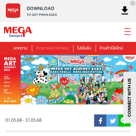
DOWNLOAD
TO GET PRIVILEGES
บทความ
ข่าวสารและกิจกรรม
โปรโมชั่น
ร้านค้าเปิดใหม่
ธนาคาร
ร้านอาหาร
เอ็นเตอร์เทนเม้นท์
แฟชั่น
เครื่องประดับ
การตกแต่งบ้าน
แม่และเด็ก
ไลฟ์สไตล์
บริการ
เมกา สมาร์ท คิดส์
กีฬา
ซูเปอร์มาร์เก็ต
แกดเจ็ตและเทคโนโลยี
สุขภาพและความงาม
CONNECT WITH US
01.05.68 - 31.05.68
แฟชั่น
@Megabangna