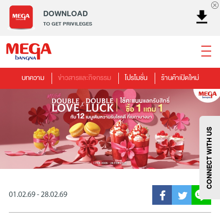
DOWNLOAD
TO GET PRIVILEGES
บทความ
ข่าวสารและกิจกรรม
โปรโมชั่น
ร้านค้าเปิดใหม่
ธนาคาร
ร้านอาหาร
เอ็นเตอร์เทนเม้นท์
แฟชั่น
เครื่องประดับ
การตกแต่งบ้าน
แม่และเด็ก
ไลฟ์สไตล์
บริการ
เมกา สมาร์ท คิดส์
กีฬา
ซูเปอร์มาร์เก็ต
แกดเจ็ตและเทคโนโลยี
สุขภาพและความงาม
CONNECT WITH US
01.02.69 - 28.02.69
แฟชั่น
@Megabangna