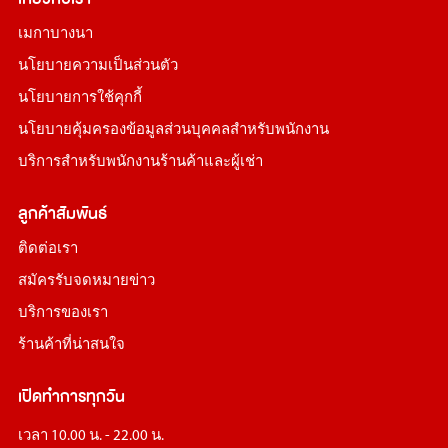
เมกาบางนา
นโยบายความเป็นส่วนตัว
นโยบายการใช้คุกกี้
นโยบายคุ้มครองข้อมูลส่วนบุคคลสำหรับพนักงาน
บริการสำหรับพนักงานร้านค้าและผู้เช่า
ลูกค้าสัมพันธ์
ติดต่อเรา
สมัครรับจดหมายข่าว
บริการของเรา
ร้านค้าที่น่าสนใจ
เปิดทำการทุกวัน
เวลา 10.00 น. - 22.00 น.