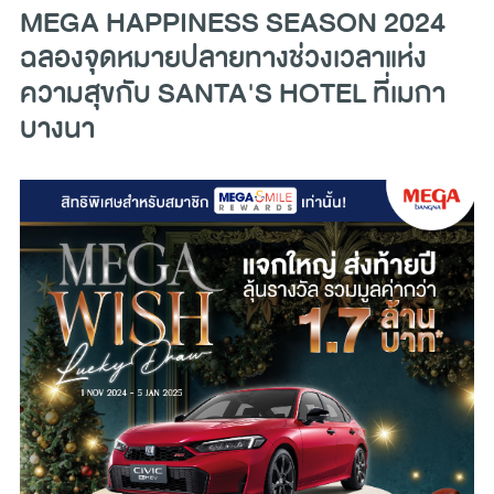
MEGA HAPPINESS SEASON 2024
ฉลองจุดหมายปลายทางช่วงเวลาแห่ง
ความสุขกับ SANTA'S HOTEL ที่เมกา
บางนา