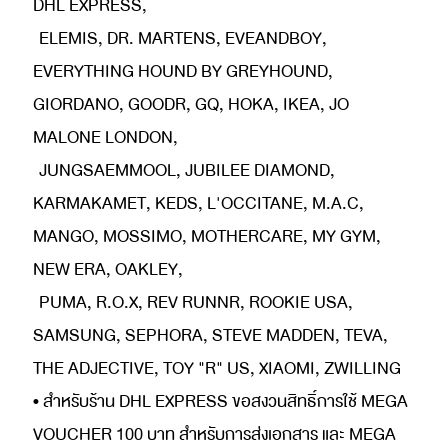
DHL EXPRESS,
ELEMIS, DR. MARTENS, EVEANDBOY,
EVERYTHING HOUND BY GREYHOUND,
GIORDANO, GOODR, GQ, HOKA, IKEA, JO
MALONE LONDON,
JUNGSAEMMOOL, JUBILEE DIAMOND,
KARMAKAMET, KEDS, L'OCCITANE, M.A.C,
MANGO, MOSSIMO, MOTHERCARE, MY GYM,
NEW ERA, OAKLEY,
PUMA, R.O.X, REV RUNNR, ROOKIE USA,
SAMSUNG, SEPHORA, STEVE MADDEN, TEVA,
THE ADJECTIVE, TOY "R" US, XIAOMI, ZWILLING
• สำหรับร้าน DHL EXPRESS ขอสงวนสิทธิ์การใช้ MEGA
VOUCHER 100 บาท สำหรับการส่งเอกสาร และ MEGA