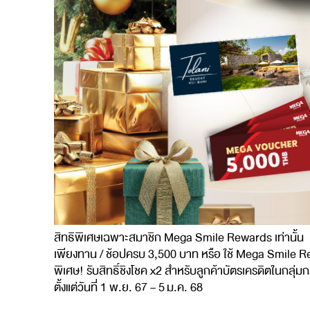
สิทธิพิเศษเฉพาะสมาชิก
Mega Smile Rewards
เท่านั้น
เพียง
ทาน /
ช้อปครบ
3,500
บาท
หรือ
ใช้
Mega Smile R
พิเศษ
!
รับสิทธิ์ชิงโชค
x2
สำหรับลูกค้าบัตรเครดิตในกลุ่มกร
ตั้งแต่
วันที่
1
พ.ย
. 67 – 5
ม.ค
. 68