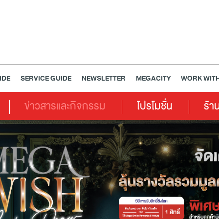
IDE
SERVICE GUIDE
NEWSLETTER
MEGACITY
WORK WITH
ข่าวสารและกิจกรรม
โปรโมชั่น
ร้า
เครื่องประดับ
การตกแต่งบ้าน
แม่และเด็ก
ไลฟ์สไตล์
แกดเจ็ตและเทคโนโลยี
สุขภาพและความงาม
แฟชั่น
@Megabangna