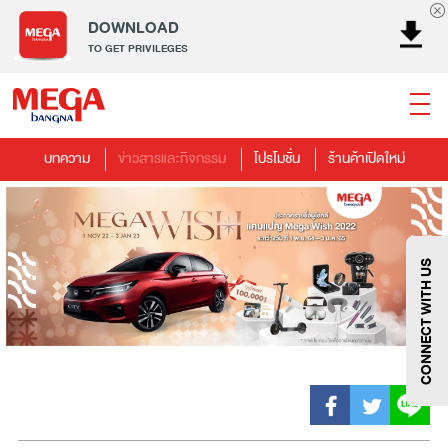
DOWNLOAD
TO GET PRIVILEGES
บทความ
ข่าวสารและกิจกรรม
โปรโมชั่น
ร้านค้าเปิดใหม่
ธนาคาร
ร้านอาหาร
เอ็นเตอร์เทนเม้นท์
แฟชั่น
เครื่องประดับ
การตกแต่งบ้าน
แม่และเด็ก
ไลฟ์สไตล์
บริการ
เมกา สมาร์ท คิดส์
กีฬา
ซูเปอร์มาร์เก็ต
แกดเจ็ตและเทคโนโลยี
สุขภาพและความงาม
CONNECT WITH US
แฟชั่น
@Megabangna