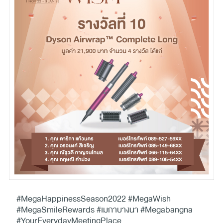
#MegaHappinessSeason2022 #MegaWish
#MegaSmileRewards #เมกาบางนา #Megabangna
#YourEverydayMeetingPlace