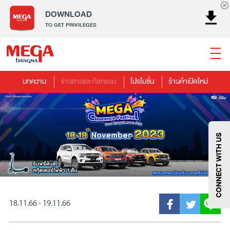
DOWNLOAD
TO GET PRIVILEGES
บทความ
ข่าวสารและกิจกรรม
โปรโมชั่น
ร้านค้าเปิดใหม่
ธนาคาร
ร้านอาหาร
เอ็นเตอร์เทนเม้นท์
แฟชั่น
เครื่องประดับ
การตกแต่งบ้าน
แม่และเด็ก
ไลฟ์สไตล์
บริการ
เมกา สมาร์ท คิดส์
กีฬา
ซูเปอร์มาร์เก็ต
แกดเจ็ตและเทคโนโลยี
สุขภาพและความงาม
CONNECT WITH US
18.11.66 - 19.11.66
แฟชั่น
@Megabangna