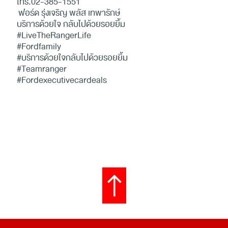
โทร.02-385-1551
ฟอร์ด รุ่งเจริญ พลัส เทพารักษ์
บริการด้วยใจ กลับไปด้วยรอยยิ้ม
#LiveTheRangerLife
#Fordfamily
#บริการด้วยใจกลับไปด้วยรอยยิ้ม
#Teamranger
#Fordexecutivecardeals