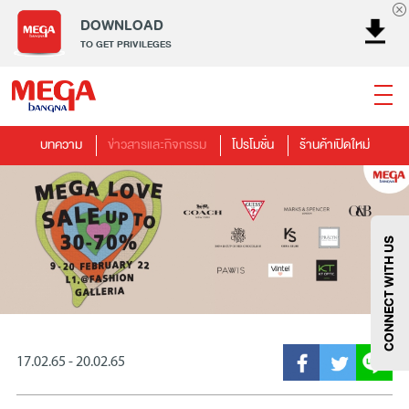
DOWNLOAD
TO GET PRIVILEGES
บทความ
ข่าวสารและกิจกรรม
โปรโมชั่น
ร้านค้าเปิดใหม่
ธนาคาร
ร้านอาหาร
เอ็นเตอร์เทนเม้นท์
แฟชั่น
เครื่องประดับ
การตกแต่งบ้าน
แม่และเด็ก
ไลฟ์สไตล์
บริการ
เมกา สมาร์ท คิดส์
กีฬา
ซูเปอร์มาร์เก็ต
แกดเจ็ตและเทคโนโลยี
สุขภาพและความงาม
CONNECT WITH US
17.02.65 - 20.02.65
แฟชั่น
@Megabangna