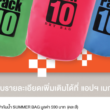
๋ากันน้ำ
SUMMER BAG
มูลค่า
590
บาท
(
คละสี
)