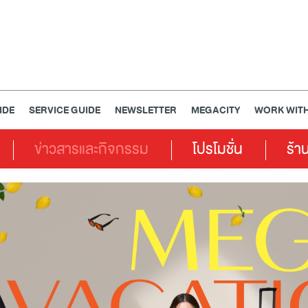
IDE
SERVICE GUIDE
NEWSLETTER
MEGACITY
WORK WITH
ข่าวสารและกิจกรรม
โปรโมชั่น
ร้า
เครื่องประดับ
การตกแต่งบ้าน
แม่และเด็ก
ไลฟ์สไตล์
แกดเจ็ตและเทคโนโลยี
สุขภาพและความงาม
แฟชั่น
@Megabangna