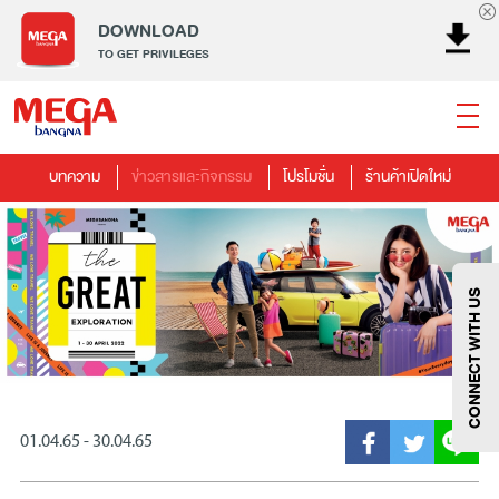
DOWNLOAD
TO GET PRIVILEGES
บทความ
ข่าวสารและกิจกรรม
โปรโมชั่น
ร้านค้าเปิดใหม่
ธนาคาร
ร้านอาหาร
เอ็นเตอร์เทนเม้นท์
แฟชั่น
เครื่องประดับ
การตกแต่งบ้าน
แม่และเด็ก
ไลฟ์สไตล์
บริการ
เมกา สมาร์ท คิดส์
กีฬา
ซูเปอร์มาร์เก็ต
แกดเจ็ตและเทคโนโลยี
สุขภาพและความงาม
CONNECT WITH US
01.04.65 - 30.04.65
แฟชั่น
@Megabangna