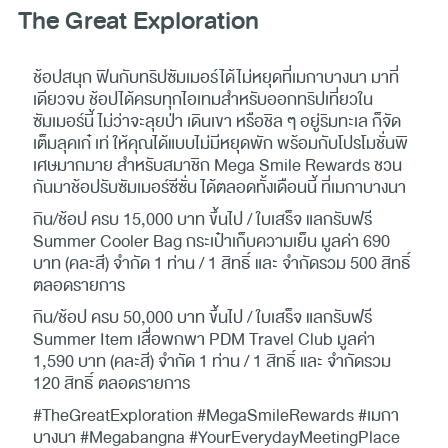
The Great Exploration
ช้อปสนุก ฟินกับทริปซัมเมอร์ได้ไม่หยุดที่เมกาบางนา มาที่
เดียวจบ ช้อปได้ครบทุกไอเทมสำหรับออกทริปเที่ยวใน
ซัมเมอร์นี้ ไม่ว่าจะลุยป่า เดินเขา หรือชิล ๆ อยู่ริมทะเล ก็จัด
เต็มลุคเก๋ เท่ ให้คุณได้แบบไม่มีหยุดพัก พร้อมกับโปรโมชั่นพิ
เศษมากมาย สำหรับสมาชิก Mega Smile Rewards ชวน
กันมาช้อปรับซัมเมอร์ซีซั่น ได้ตลอดทั้งเดือนนี้ ที่เมกาบางนา
กิน/ช้อป ครบ 15,000 บาท ขึ้นไป / ใบเสร็จ แลกรับฟรี
Summer Cooler Bag กระเป๋าเก็บความเย็น มูลค่า 690
บาท (คละสี) จำกัด 1 ท่าน / 1 สิทธิ์ และ จำกัดรวม 500 สิทธิ์
ตลอดรายการ
กิน/ช้อป ครบ 50,000 บาท ขึ้นไป / ใบเสร็จ แลกรับฟรี
Summer Item เสื่อพกพา PDM Travel Club มูลค่า
1,590 บาท (คละสี) จำกัด 1 ท่าน / 1 สิทธิ์ และ จำกัดรวม
120 สิทธิ์ ตลอดรายการ
#TheGreatExploration #MegaSmileRewards #เมกา
บางนา #Megabangna #YourEverydayMeetingPlace