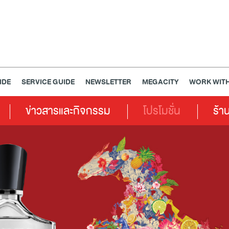
IDE
SERVICE GUIDE
NEWSLETTER
MEGACITY
WORK WITH
ข่าวสารและกิจกรรม
โปรโมชั่น
ร้า
เครื่องประดับ
การตกแต่งบ้าน
แม่และเด็ก
ไลฟ์สไตล์
แกดเจ็ตและเทคโนโลยี
สุขภาพและความงาม
แฟชั่น
@Megabangna