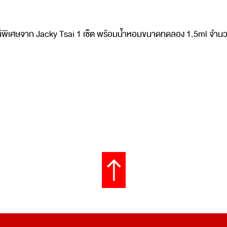
พิเศษจาก Jacky Tsai 1 เซ็ต พร้อมน้ำหอมขนาดทดลอง 1.5ml จำนวน 3 