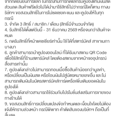
จากกดยืนยันการแลก ในกรณีที่มีการกดแลกรับคูปองแทนเงินสด
ส่วนลด สินค้าฟรีแล้วไม่ได้นำมาใช้สิทธิ์ไม่ว่ากรณีใดก็ตาม ทางบ
ริษัทฯ ขอสงวนสิทธิ์ในการไม่ชดเชยคะแนน และคูปองให้ในทุก
กรณี
3. จำกัด 3 สิทธิ์ / สมาชิก / เดือน (สิทธิ์มีจำนวนจำกัด)
4. รับสิทธิ์ได้ตั้งแต่วันนี้ - 31 ธันวาคม 2569 หรือจนกว่าสินค้าจะ
หมด
5. กดรับสิทธิ์ที่หน้าแคชเชียร์เท่านั้น ใช้ได้ที่สตาร์บัคส์ สาขาเมกา
บางนา
6. ลูกค้าสามารถนำคูปองออนไลน์ ที่ได้รับมาสแกน QR Code
เพื่อใช้สิทธิ์ที่ร้านสตาร์บัคส์ โดยต้องสแกนจากหน้าจออุปกรณ์
สื่อสารเท่านั้น
7. คูปองดังกล่าวไม่สามารถทอนเมื่อซื้อสินค้าน้อยกว่ามูลค่า,
หรือเปลี่ยนเป็นเงินสด หรือโอนเงินไปสู่บัตรหมายเลขอื่น และไม่
สามารถเติมเงินในบัตรสตาร์บัคส์การ์ดหรือเพิ่มเติมยอดเงินใน
คูปองได้
8. คูปองดังกล่าวสามารถใช้ร่วมกับโปรโมชั่นส่งเสริมการขายของ
ทางร้านได้
9. ขอสงวนสิทธิ์การเปลี่ยนแปลงข้อกำหนดและเงื่อนไขโดยไม่ต้อง
แจ้งให้ทราบล่วงหน้า กรณีพิพาท คำตัดสินของบริษัทฯ ถือเป็นที่
สิ้นสุด