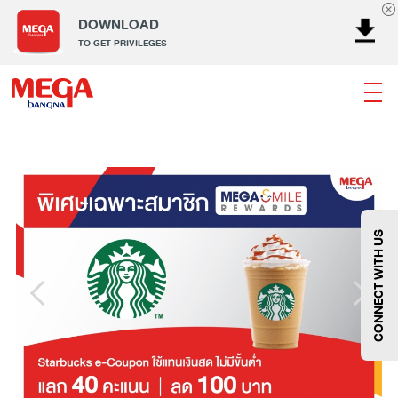
DOWNLOAD
TO GET PRIVILEGES
ธนาคาร
ร้านอาหาร
เอ็นเตอร์เทนเม้นท์
แฟชั่น
เครื่องประดับ
การตกแต่งบ้าน
แม่และเด็ก
ไลฟ์สไตล์
บริการ
เมกา สมาร์ท คิดส์
กีฬา
ซูเปอร์มาร์เก็ต
แกดเจ็ตและเทคโนโลยี
สุขภาพและความงาม
CONNECT WITH US
แฟชั่น
@Megabangna