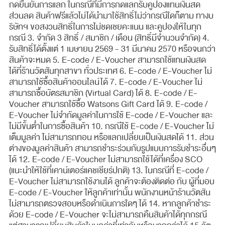
กดยืนยันการแลก ในกรณีที่มีการกดแลกรับคูปองแทนเงินสด
ส่วนลด สินค้าฟรีแล้วไม่ได้นำมาใช้สิทธิ์ไม่ว่ากรณีใดก็ตาม ทางบ
ริษัทฯ ขอสงวนสิทธิ์ในการไม่ชดเชยคะแนน และคูปองให้ในทุก
กรณี 3. จำกัด 3 สิทธิ์ / สมาชิก / เดือน (สิทธิ์มีจำนวนจำกัด) 4.
รับสิทธิ์ได้ตั้งแต่ 1 เมษายน 2569 - 31 มีนาคม 2570 หรือจนกว่า
สินค้าจะหมด 5. E-code / E-Voucher สามารถใช้แทนเงินสด
ได้ที่ร้านวัตสันทุกสาขา ทั่วประเทศ​ 6. E-code / E-Voucher ไม่
สามารถใช้ซื้อสินค้าออนไลน์ได้​ 7. E-code / E-Voucher ไม่
สามารถซื้อบัตรสมาชิก (Virtual Card) ได้​ 8. E-code / E-
Voucher สามารถใช้ซื้อ Watsons Gift Card ได้​ 9. E-code /
E-Voucher ไม่จำกัดมูลค่าในการใช้ E-code / E-Voucher และ
ไม่มีขั้นต่ำในการซื้อสินค้า​ 10. กรณีใช้ E-code / E-Voucher ไม่
เต็มมูลค่า ไม่สามารถทอน หรือแลกเปลี่ยนเป็นเงินสดได้​ 11. ส่วน
ต่างของมูลค่าสินค้า สามารถชำระร่วมกับรูปแบบการรับชำระอื่นๆ
ได้​ 12. E-code / E-Voucher ไม่สามารถใช้ได้ที่เครื่อง SCO
(แนะนำให้ใช้ที่เคาน์เตอร์แคชเชียร์ปกติ)​ 13. ในกรณีที่ E-code /
E-Voucher ไม่สามารถใช้งานได้ ลูกค้าจะต้องติดต่อ กับ ผู้ที่มอบ
E-code / E-Voucher ให้ลูกค้าเท่านั้น พนักงานหน้าร้านวัตสัน
ไม่สามารถตรวจสอบหรือดำเนินการใดๆ ได้​ 14. หากลูกค้าชำระ
ด้วย E-code / E-Voucher จะไม่สามารถคืนสินค้าได้ทุกกรณี