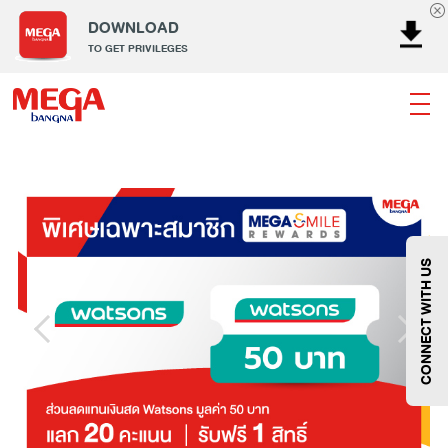
DOWNLOAD
TO GET PRIVILEGES
ธนาคาร
ร้านอาหาร
เอ็นเตอร์เทนเม้นท์
แฟชั่น
เครื่องประดับ
การตกแต่งบ้าน
แม่และเด็ก
ไลฟ์สไตล์
บริการ
เมกา สมาร์ท คิดส์
กีฬา
ซูเปอร์มาร์เก็ต
แกดเจ็ตและเทคโนโลยี
สุขภาพและความงาม
CONNECT WITH US
แฟชั่น
@Megabangna