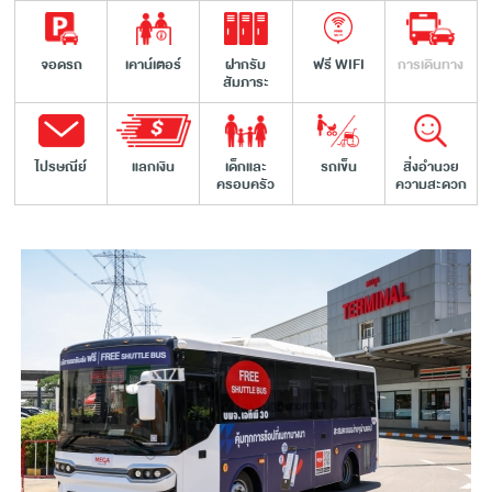
และบริการที่มีคุณภาพและได้มาตรฐานสูงสุดให้กับลูกค้าของเรา
ทุกท่านเสมอ ด้วยบริการที่ครอบคลุมในทุกด้านของศูนย์การค้า
จอดรถ
เคาน์เตอร์
ฝากรับ
ฟรี WIFI
การเดินทาง
Megabangna ตั้งแต่แหล่งช้อปปิ้ง
ร้านอาหารอร่อย
สวน
สัมภาระ
สาธารณะขนาดใหญ่ ที่เที่ยวสำหรับเด็ก สถานที่เรียนพิเศษ
ตลอดจนคลินิกเสริมความงาม เพื่อช่วยให้ลูกค้าทุกท่านสามารถ
มั่นใจได้ว่า คุณจะได้รับความประทับใจและบริการที่ดีที่สุดที่
ไปรษณีย์
แลกเงิน
เด็กและ
รถเข็น
สิ่งอำนวย
ครอบครัว
ความสะดวก
Megabangna
ศูนย์การค้า
และ
ที่เที่ยวกรุงเทพ
ที่มีชีวิตชีวาที่สุดใน
ย่านบางนาแห่งนี้
หากคุณกำลังมองหาสถานที่สำหรับการหลีกหนีชีวิตที่แสน
วุ่นวายและสถานที่สำหรับการพักผ่อน บริการที่ครอบคลุมของ
ศูนย์การค้า
และแหล่งช้อปปิ้ง Megabangna พร้อมช่วยให้คุณได้
มาผ่อนคลายและเติมพลังกับ
สวนสาธารณะ
และพื้นที่สีเขียวที่ดี
ที่สุด รวมไปถึงการได้มาอิ่มอร่อยกับร้านอาหารอร่อย ๆ มากมาย
ที่พร้อมเสิร์ฟอาหารหลากหลายสไตล์ตามความต้องการของคุณ
ทั้งในรูปแบบของอาหารสตรีทฟู้ด
ร้านปิ้งย่างเกาหลี
บุฟเฟ่ต์ชาบู
หรืออาหารเลิศรส และหากคุณเป็นผู้ที่ชื่นชอบการช้อปปิ้ง