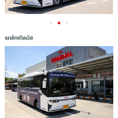
(
Shopping
) ที่นี่มีร้านค้ามากมายให้คุณได้เลือกซื้อ ไม่ว่าจะเป็น
เสื้อผ้าแฟชั่น รองเท้า เครื่องประดับ เครื่องสำอาง สินค้า
อิเล็กทรอนิกส์ ไปจนถึงร้านเฟอร์นิเจอร์ของตก
แต่งบ้าน
และการ
ปรนนิบัติตัวเอง ที่ศูนย์การค้า Megabangna เราก็มีสินค้าและ
บริการ
คลินิกเสริมความงาม
ทุกอย่างพร้อมให้คุณได้มาเลือกใช้
รถชัทเทิลบัส
บริการตามที่ต้องการ นอกจากนี้ ศูนย์การค้า Megabangna ยัง
เป็นที่เที่ยวกรุงเทพ
ที่เที่ยวสำหรับเด็ก
มีสถาบันการ
สอนร้อง
เพลง
ร้านขายเกมส์
พร้อมด้วยบริการที่จอดรถฟรี ฝากรับ
สัมภาระ ฟรี WIFI รถเข็น ฯลฯ เพื่อช่วยตอบโจทย์ทุกความเป็น
คุณได้อย่างดีที่สุด