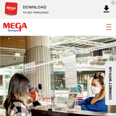
DOWNLOAD
TO GET PRIVILEGES
ธนาคาร
ร้านอาหาร
เอ็นเตอร์เทนเม้นท์
แฟชั่น
เครื่องประดับ
การตกแต่งบ้าน
แม่และเด็ก
ไลฟ์สไตล์
บริการ
เมกา สมาร์ท คิดส์
กีฬา
ซูเปอร์มาร์เก็ต
แกดเจ็ตและเทคโนโลยี
สุขภาพและความงาม
CONNECT WITH US
แฟชั่น
@Megabangna