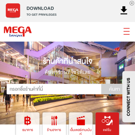
DOWNLOAD
TO GET PRIVILEGES
ธนาคาร
ร้านอาหาร
เอ็นเตอร์เทนเม้นท์
แฟชั่น
ร้านค้าที่น่าสนใจ
เครื่องประดับ
การตกแต่งบ้าน
แม่และเด็ก
ไลฟ์สไตล์
บริการ
เมกา สมาร์ท คิดส์
กีฬา
ซูเปอร์มาร์เก็ต
ค้นหาร้านที่ใช่ได้เลย
แกดเจ็ตและเทคโนโลยี
สุขภาพและความงาม
CONNECT WITH US
ค้นหา
แฟชั่น
@Megabangna
ธนาคาร
ร้านอาหาร
เอ็นเตอร์เทนเม้น
แฟชั่น
ท์