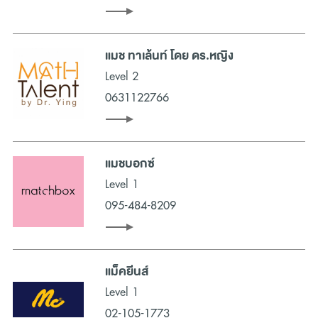
การช้อปปิ้ง (Shopping) ที่น่าจดจำ และอิ่มอร่อยกับร้านอาหารอร่อย
ค่าเฟ่สวย ๆ ร้านปิ้งย่างเกาหลี ร้านชาบู บุฟเฟ่ต์ชาบู และร้านบุฟเฟ่ต์
แมช ทาเล้นท์ โดย ดร.หญิง
ทุกครั้งที่คุณเดินทางมาที่เมกาบางนา คุณจะได้สัมผัสประสบการณ์การ
ช้อปปิ้ง (Shopping) ที่โดดเด่นและไม่จำกัดในทุกครั้ง ศูนย์การค้าและ
ที่
Level 2
เที่ยวกรุงเทพ
ที่พร้อมเปลี่ยนวันหยุดพักผ่อนแบบเดิม ๆ ของครอบครัว
0631122766
ให้กลายมาเป็นวันที่เต็มเปี่ยมไปด้วยความผ่อนคลายและสนุกสนานมาก
ยิ่งขึ้น
แมชบอกซ์
Level 1
095-484-8209
แม็คยีนส์
Level 1
02-105-1773