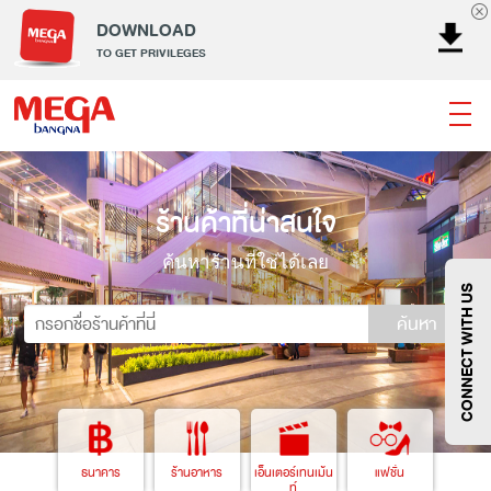
DOWNLOAD
TO GET PRIVILEGES
ธนาคาร
ร้านอาหาร
เอ็นเตอร์เทนเม้นท์
แฟชั่น
ร้านค้าที่น่าสนใจ
เครื่องประดับ
การตกแต่งบ้าน
แม่และเด็ก
ไลฟ์สไตล์
บริการ
เมกา สมาร์ท คิดส์
กีฬา
ซูเปอร์มาร์เก็ต
ค้นหาร้านที่ใช่ได้เลย
แกดเจ็ตและเทคโนโลยี
สุขภาพและความงาม
CONNECT WITH US
ค้นหา
แฟชั่น
@Megabangna
ธนาคาร
ร้านอาหาร
เอ็นเตอร์เทนเม้น
แฟชั่น
ท์