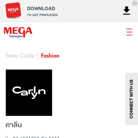
DOWNLOAD
TO GET PRIVILEGES
Store Guide
|
Fashion
ธนาคาร
ร้านอาหาร
เอ็นเตอร์เทนเม้นท์
แฟชั่น
เครื่องประดับ
การตกแต่งบ้าน
แม่และเด็ก
ไลฟ์สไตล์
บริการ
เมกา สมาร์ท คิดส์
กีฬา
ซูเปอร์มาร์เก็ต
แกดเจ็ตและเทคโนโลยี
สุขภาพและความงาม
CONNECT WITH US
คาลีน
แฟชั่น
@Megabangna