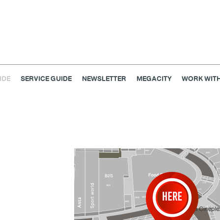
IDE
SERVICE GUIDE
NEWSLETTER
MEGACITY
WORK WITH
เครื่องประดับ
การตกแต่งบ้าน
แม่และเด็ก
ไลฟ์สไตล์
แกดเจ็ตและเทคโนโลยี
สุขภาพและความงาม
แฟชั่น
@Megabangna