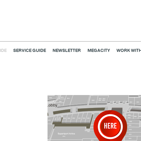
IDE
SERVICE GUIDE
NEWSLETTER
MEGACITY
WORK WITH
เครื่องประดับ
การตกแต่งบ้าน
แม่และเด็ก
ไลฟ์สไตล์
แกดเจ็ตและเทคโนโลยี
สุขภาพและความงาม
แฟชั่น
@Megabangna