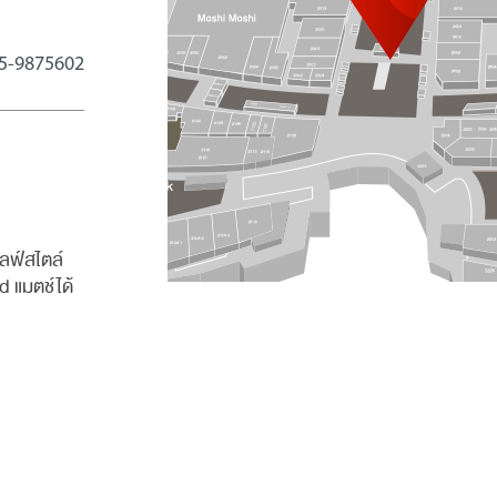
5-9875602
ไลฟ์สไตล์
d แมตช์ได้